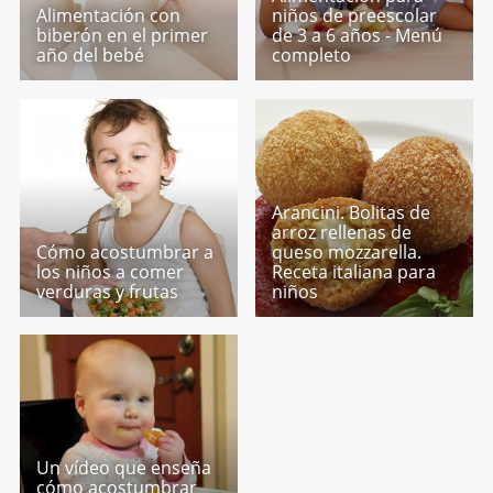
Alimentación con
niños de preescolar
biberón en el primer
de 3 a 6 años - Menú
año del bebé
completo
Arancini. Bolitas de
arroz rellenas de
Cómo acostumbrar a
queso mozzarella.
los niños a comer
Receta italiana para
verduras y frutas
niños
Un vídeo que enseña
cómo acostumbrar