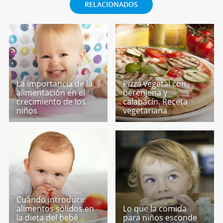
RELACIONADOS
La importancia de la
Pizza vegetal con
alimentación en el
berenjena y
crecimiento de los
calabacín. Receta
niños
vegetariana
Cuándo introducir
alimentos sólidos en
Lo que la comida
la dieta del bebé
para niños esconde