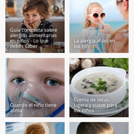
Guía completa sobre
alergias alimentarias
en niños - Lo que
La alergia al sol en
debes saber
los niños
Crema de setas.
Cuando el niño tiene
Ligera y suave para
asma
los niños