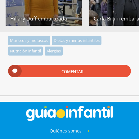
Hillary Duff embarazada
Carla Bruni embar
Mariscos y moluscos
Dietas y menús infantiles
Nutrición infantil
Alergias
COMENTAR
Quiénes somos