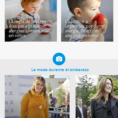
La regla de los tres
Cuándo ir a
días para prevenir
urgencias por
alergias alimentarias
alergia. Reacción
en niños
alérgica en niños
La moda durante el embarazo