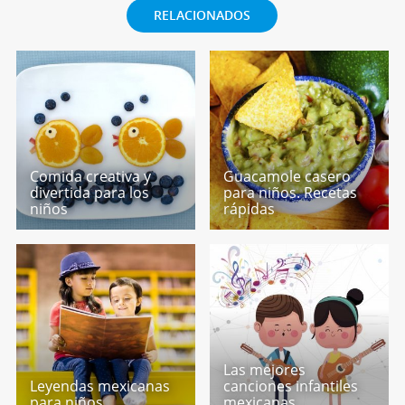
RELACIONADOS
Comida creativa y
Guacamole casero
divertida para los
para niños. Recetas
niños
rápidas
Las mejores
Leyendas mexicanas
canciones infantiles
para niños
mexicanas