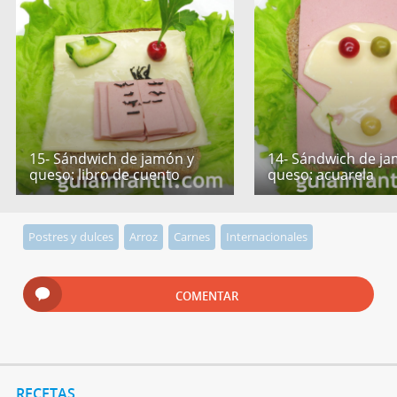
15- Sándwich de jamón y
14- Sándwich de ja
queso: libro de cuento
queso: acuarela
Postres y dulces
Arroz
Carnes
Internacionales
COMENTAR
RECETAS