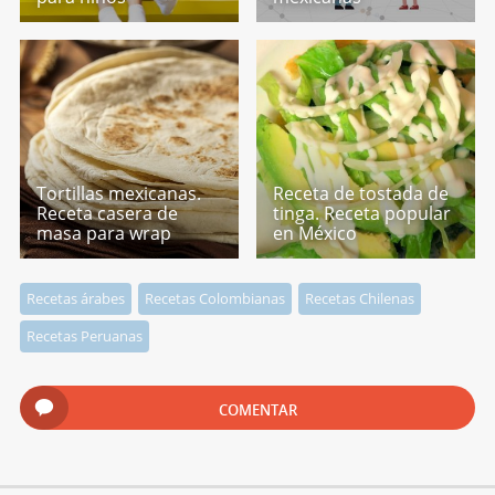
Tortillas mexicanas.
Receta de tostada de
Receta casera de
tinga. Receta popular
masa para wrap
en México
Recetas árabes
Recetas Colombianas
Recetas Chilenas
Recetas Peruanas
COMENTAR