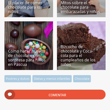
El placer de comer
Mitos sobre el
chocolate para los
chocolate para
niños
embarazadas y niños
Bizcocho de
Cómo hacer huevos
chocolate y Coca-
de chocolate con
cola para el
sorpresa para niños
cumpleaños de los
en Pascua
niños
Postres y dulces
Dietas y menús infantiles
Chocolate
COMENTAR