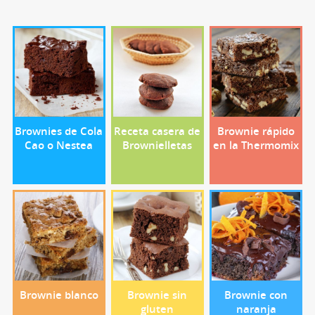
Brownies de Cola
Receta casera de
Brownie rápido
Cao o Nestea
Brownielletas
en la Thermomix
Brownie blanco
Brownie sin
Brownie con
gluten
naranja