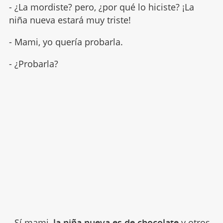
- ¿La mordiste? pero, ¿por qué lo hiciste? ¡La
niña nueva estará muy triste!
- Mami, yo quería probarla.
- ¿Probarla?
- Sí mami,
la niña nueva es de chocolate
y otros