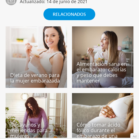
Actualizado:
14 de junio de 2021
RELACIONADOS
Alimentación sana en
el embarazo: calorías
Dieta de verano para
y peso que debes
la mujer embarazada
mantener
Desayunos y
Cómo tomar ácido
meriendas para
fólico durante el
mujeres
embarazo de una
Ad