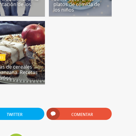
ntación de los
platos de comida de
los niños
ES
tas de cereales
anzana. Recetas
niños
TWITTER
COMENTAR