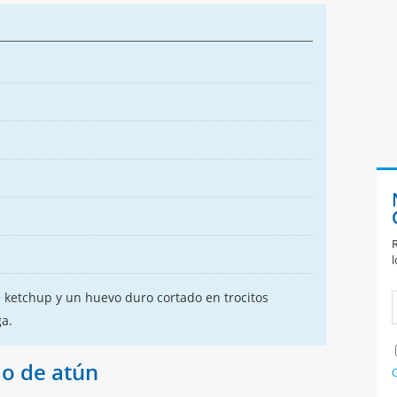
R
l
 ketchup y un huevo duro cortado en trocitos
ga.
lo de atún
C