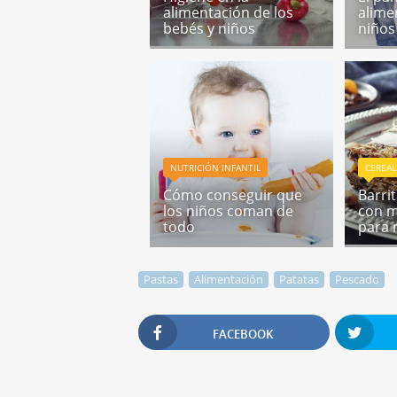
alimentación de los
alime
bebés y niños
niños
NUTRICIÓN INFANTIL
CEREAL
Cómo conseguir que
Barri
los niños coman de
con m
todo
para 
Pastas
Alimentación
Patatas
Pescado
FACEBOOK