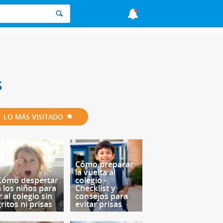
s
LO MÁS VISITADO
Cómo preparar
la vuelta al
Cómo despertar
colegio -
a los niños para
Checklist y
r al colegio sin
consejos para
ritos ni prisas
evitar prisas