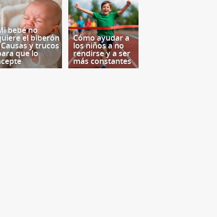
Mi bebé no
quiere el biberón
Cómo ayudar a
- Causas y trucos
los niños a no
para que lo
rendirse y a ser
acepte
más constantes