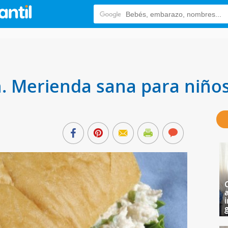
n. Merienda sana para niño
i
g