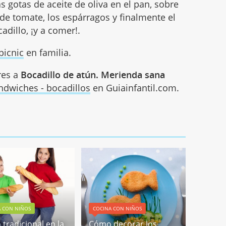
s gotas de aceite de oliva en el pan, sobre
s de tomate, los espárragos y finalmente el
adillo, ¡y a comer!.
picnic
en familia.
res a
Bocadillo de atún. Merienda sana
ndwiches - bocadillos
en Guiainfantil.com.
A CON NIÑOS
COCINA CON NIÑOS
 tradicional en la
Cómo decorar los