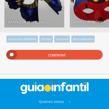
Antifaz de mariposa
Antifaz de arlequín
Canciones infantiles
Chistes
Carnaval
Manualidades
COMENTAR
Quiénes somos