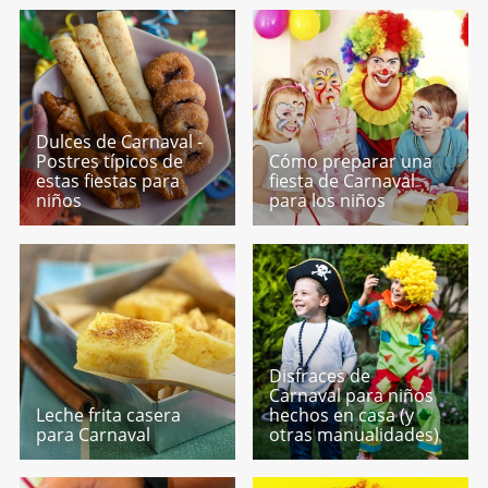
Dulces de Carnaval -
Postres típicos de
Cómo preparar una
estas fiestas para
fiesta de Carnaval
niños
para los niños
Disfraces de
Carnaval para niños
Leche frita casera
hechos en casa (y
para Carnaval
otras manualidades)