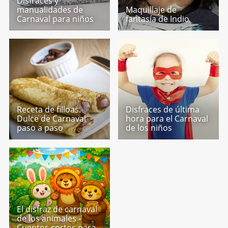
Disfraces y
manualidades de
Maquillaje de
Carnaval para niños
fantasía de Indio
Receta de filloas.
Disfraces de última
Dulce de Carnaval
hora para el Carnaval
paso a paso
de los niños
El disfraz de carnaval
de los animales -
Cuentos cortos para