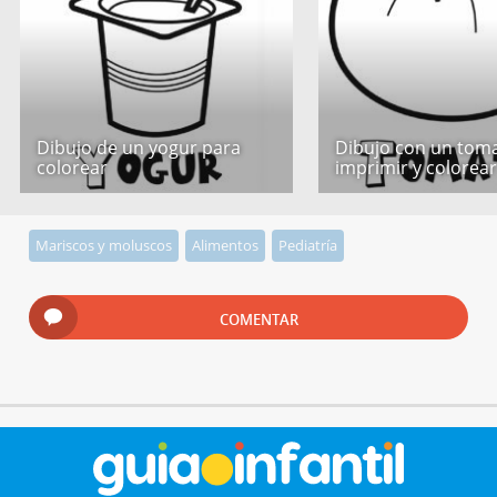
Dibujo de un yogur para
Dibujo con un tom
colorear
imprimir y colorea
Mariscos y moluscos
Alimentos
Pediatría
COMENTAR