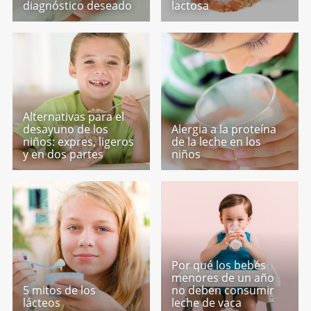
diagnóstico deseado
lactosa
Alternativas para el
desayuno de los
Alergia a la proteína
niños: expres, ligeros
de la leche en los
y en dos partes
niños
Por qué los bebés
menores de un año
5 mitos de los
no deben consumir
lácteos
leche de vaca