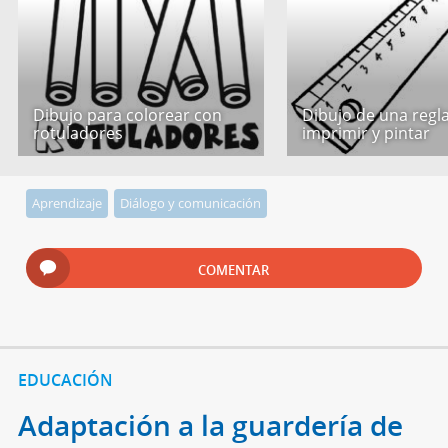
Dibujo para colorear con
Dibujo de una regl
rotuladores
imprimir y pintar
Aprendizaje
Diálogo y comunicación
COMENTAR
EDUCACIÓN
Adaptación a la guardería de