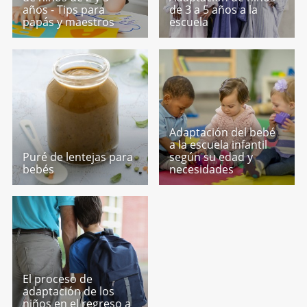
años - Tips para
de 3 a 5 años a la
papás y maestros
escuela
Adaptación del bebé
a la escuela infantil
Puré de lentejas para
según su edad y
bebés
necesidades
El proceso de
adaptación de los
niños en el regreso a