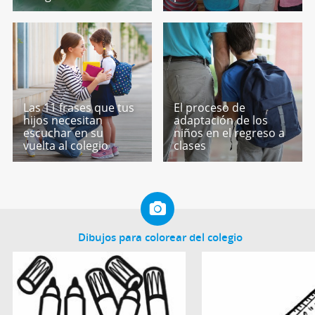
Las 11 frases que tus
El proceso de
hijos necesitan
adaptación de los
escuchar en su
niños en el regreso a
vuelta al colegio
clases
Dibujos para colorear del colegio