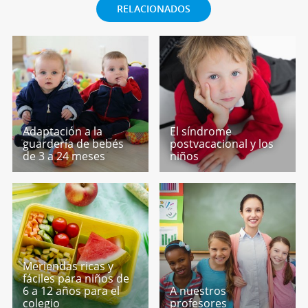
RELACIONADOS
Adaptación a la
El síndrome
guardería de bebés
postvacacional y los
de 3 a 24 meses
niños
Meriendas ricas y
fáciles para niños de
6 a 12 años para el
A nuestros
colegio
profesores