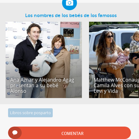
Los nombres de los bebés de los famosos
Ana Aznar y Alejandro Agag
Matthew McConaug
presentan a su bebé
Camila Alves con s
Alonso
Levi y Vida
Libros sobre posparto
COMENTAR