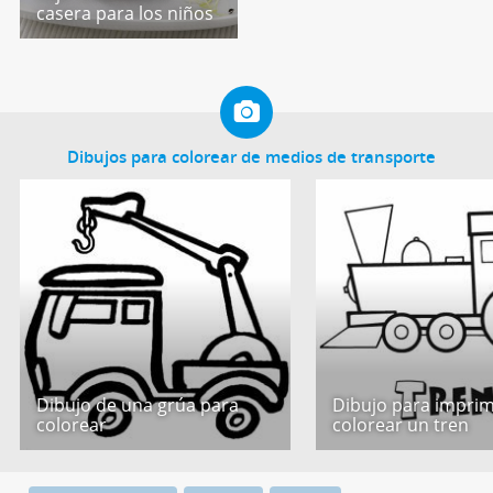
casera para los niños
Dibujos para colorear de medios de transporte
Dibujo de una grúa para
Dibujo para imprim
colorear
colorear un tren