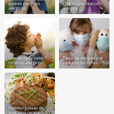
padres con hijos
Qué es una reacción
alérgicos
alérgica
Uno de cada siete
Tipos de alergias y el
niños es alérgico
asma de los niños
Hamburguesas de
soja. Una receta