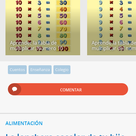
Aprender la tabla de
Aprende la tabla d
multiplicar. Numero 10
multiplicar del nú
Cuentos
Enseñanza
Colegio
COMENTAR
ALIMENTACIÓN