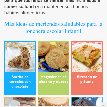
para que tus niños se sientan más inclinados a
comer su lunch
y a mantener sus buenos
hábitos alimenticios.
Más ideas de meriendas saludables para la
lonchera escolar infantil
Barrita de
Magdalenas de
Bizcocho de
cereales con
plátano y nueces
plátano
chocolate
Ad