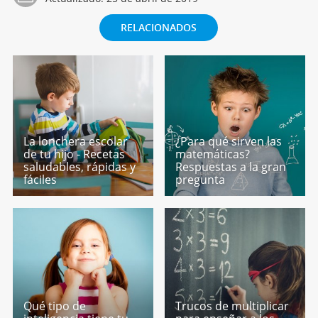
RELACIONADOS
La lonchera escolar
¿Para qué sirven las
de tu hijo - Recetas
matemáticas?
saludables, rápidas y
Respuestas a la gran
fáciles
pregunta
Qué tipo de
Trucos de multiplicar