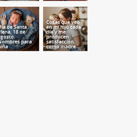
Cosas que veo
Día de Santa
en mi hijo cada
Elena, 18 de
día y me
agosto.
producen
Nombres para
satisfacción
niña
como madre