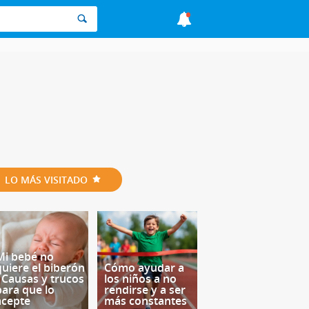
LO MÁS VISITADO
Mi bebé no
quiere el biberón
Cómo ayudar a
- Causas y trucos
los niños a no
para que lo
rendirse y a ser
acepte
más constantes