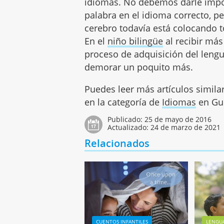
idiomas. No debemos darle impor
palabra en el idioma correcto, pe
cerebro todavía está colocando t
En el
niño bilingüe
al recibir má
proceso de adquisición del lengu
demorar un poquito más.
Puedes leer más artículos simila
en la categoría de
Idiomas
en Gui
Publicado:
25 de mayo de 2016
Actualizado:
24 de marzo de 2021
Relacionados
CUENTOS INFANTILES
LENGUA