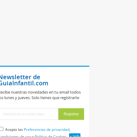
Newsletter de
GuiaInfantil.com
ecibe nuestras novedades en tu email todos
os lunes y jueves. Solo tienes que registrarte
Acepto las
Preferencias de privacidad
,
ondiciones de uso
y
Política de Cookies
+ Info