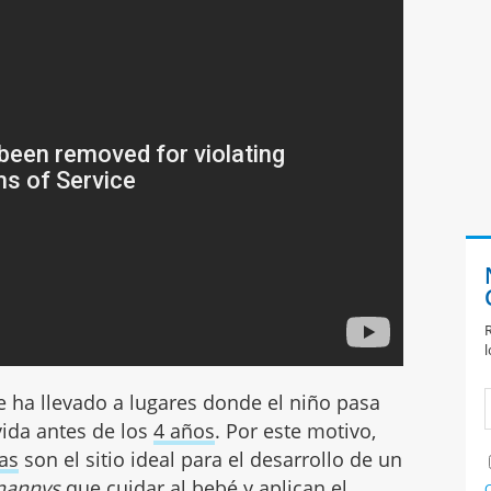
R
l
 ha llevado a lugares donde el niño pasa
vida antes de los
4 años
. Por este motivo,
ías
son el sitio ideal para el desarrollo de un
nannys
que cuidar al bebé y aplican el
C