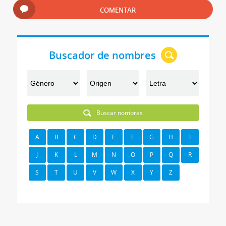
COMENTAR
Buscador de nombres
Buscar nombres
A
B
C
D
E
F
G
H
I
J
K
L
M
N
O
P
Q
R
S
T
U
V
W
X
Y
Z