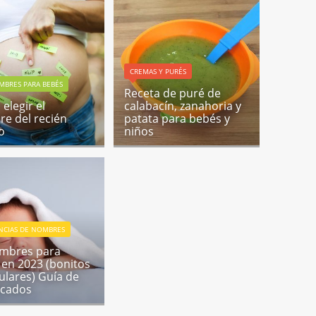
CREMAS Y PURÉS
MBRES PARA BEBÉS
Receta de puré de
elegir el
calabacín, zanahoria y
e del recién
patata para bebés y
o
niños
NCIAS DE NOMBRES
mbres para
 en 2023 (bonitos
ulares) Guía de
ficados