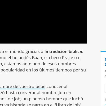
do el mundo gracias a
la tradición bíblica
.
o el holandés Baan, el checo Prace o el
aso, estamos ante uno de esos nombres
 popularidad en los últimos tiempos por su
R
l
nombre de vuestro bebé
conocer al
izó hasta convertir al nombre Job en
mos de Job, un piadoso hombre que luchó
ya historia se narra en el 'Libro de Job'
C