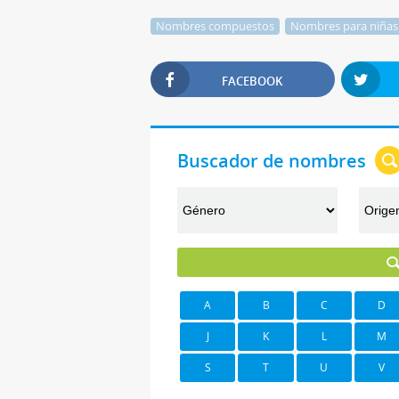
Nombres compuestos
Nombres para niñas
FACEBOOK
Buscador de nombres
A
B
C
D
J
K
L
M
S
T
U
V