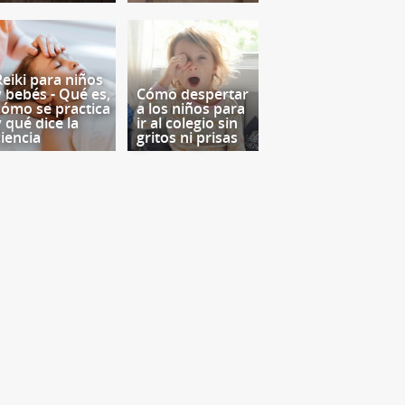
Reiki para niños
y bebés - Qué es,
Cómo despertar
cómo se practica
a los niños para
y qué dice la
ir al colegio sin
ciencia
gritos ni prisas