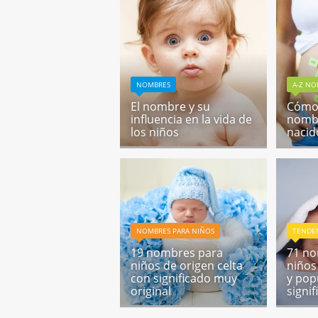
NOMBRES
A-Z NO
El nombre y su
Cómo 
influencia en la vida de
nombr
los niños
nacid
NOMBRES PARA NIÑOS
TENDE
19 nombres para
71 no
niños de origen celta
niños
con significado muy
y pop
original
signi