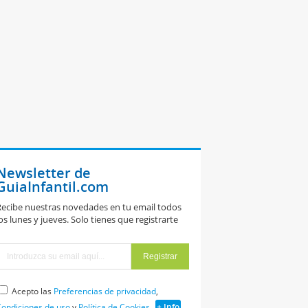
Newsletter de
GuiaInfantil.com
ecibe nuestras novedades en tu email todos
os lunes y jueves. Solo tienes que registrarte
Acepto las
Preferencias de privacidad
,
ondiciones de uso
y
Política de Cookies
+ Info