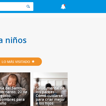
a niños
LO MÁS VISITADO
Día del Santo
Salud mental de
Bernardo, 20 de
los padres -
agosto.
Cómo cuidarse
Nombres para
para criar mejor
niño
a los hijos