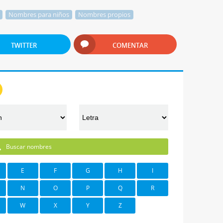
Nombres para niños
Nombres propios
TWITTER
COMENTAR
Buscar nombres
E
F
G
H
I
N
O
P
Q
R
W
X
Y
Z