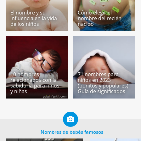
El nombre y su
Cómo elegir el
influencia en la vida
nombre del recién
de los niños
nacido
10 nombres
71 nombres para
relacionados con la
niños en 2023
sabiduría para niños
(bonitos y populares)
y niñas
Guía de significados
Nombres de bebés famosos