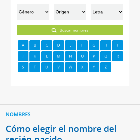
Buscar nombres
A
B
C
D
E
F
G
H
I
J
K
L
M
N
O
P
Q
R
S
T
U
V
W
X
Y
Z
NOMBRES
Cómo elegir el nombre del
recién nacido