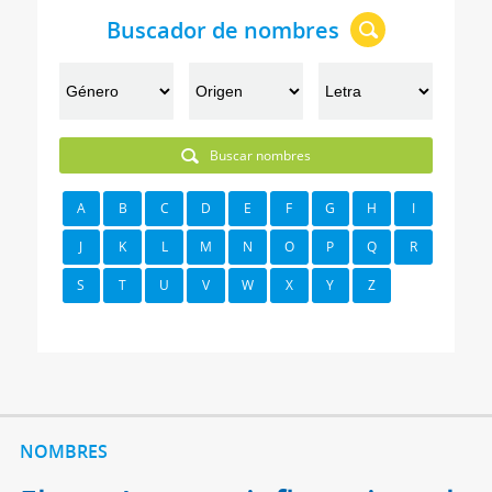
Buscador de nombres
Buscar nombres
A
B
C
D
E
F
G
H
I
J
K
L
M
N
O
P
Q
R
S
T
U
V
W
X
Y
Z
NOMBRES