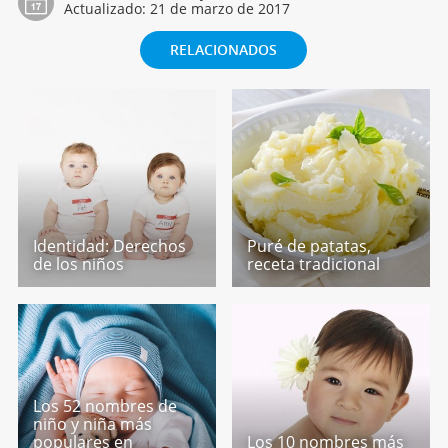
Actualizado:
21 de marzo de 2017
RELACIONADOS
Identidad: Derechos
Puré de patatas,
de los niños
receta tradicional
Los 52 nombres de
niño y niña más
populares en
Los 10 nombres más