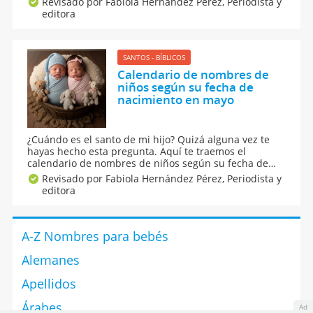
Revisado por Fabiola Hernández Pérez,
Periodista y
apodos con letra inicial F si es que buscas más
editora
opciones de nombres para niño y aún no te decides
por uno.
SANTOS - BÍBLICOS
Calendario de nombres de
niños según su fecha de
nacimiento en mayo
¿Cuándo es el santo de mi hijo? Quizá alguna vez te
hayas hecho esta pregunta. Aquí te traemos el
calendario de nombres de niños según su fecha de
nacimiento en mayo y también te decimos otras
Revisado por Fabiola Hernández Pérez,
Periodista y
fechas importantes de este mes para que las celebres
editora
junto a tus hijos. Encuentra el día de santo de tu
peque aquí.
A-Z Nombres para bebés
Alemanes
Apellidos
Árabes
Ad