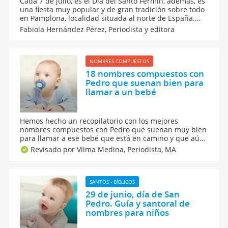
Cada 7 de julio, es el Día del Santo Fermín, además, es
una fiesta muy popular y de gran tradición sobre todo
en Pamplona, localidad situada al norte de España.
Conoce aquí el significado, origen y algunas
Fabiola Hernández Pérez,
Periodista y editora
curiosidades del nombre Fermín y, también, por qué
se celebra la fiesta de los Sanfermines.
NOMBRES COMPUESTOS
18 nombres compuestos con
Pedro que suenan bien para
llamar a un bebé
Hemos hecho un recopilatorio con los mejores
nombres compuestos con Pedro que suenan muy bien
para llamar a ese bebé que está en camino y que aún
no sabes qué nombre para niños ponerle. Esta guía de
Revisado por Vilma Medina,
Periodista, MA
nombres incluye el significado y el origen de las
distintas combinaciones.
SANTOS - BÍBLICOS
29 de junio, día de San
Pedro. Guía y santoral de
nombres para niños