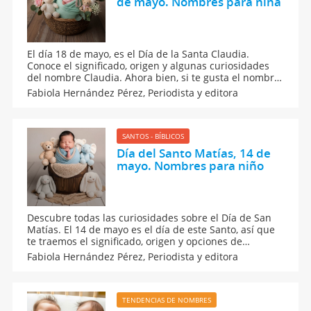
de mayo. Nombres para niña
El día 18 de mayo, es el Día de la Santa Claudia.
Conoce el significado, origen y algunas curiosidades
del nombre Claudia. Ahora bien, si te gusta el nombre
pero aún no te decides por él, he mos hecho una lista
Fabiola Hernández Pérez,
Periodista y editora
con nombres combinados con Claudia y otros más que
empiezan con la letra C. Seguro los amarás.
SANTOS - BÍBLICOS
Día del Santo Matías, 14 de
mayo. Nombres para niño
Descubre todas las curiosidades sobre el Día de San
Matías. El 14 de mayo es el día de este Santo, así que
te traemos el significado, origen y opciones de
nombres compuestos con Matías. ¿Quieres saber qué
Fabiola Hernández Pérez,
Periodista y editora
dice la numerología de la personalidad de estos
pequeños? Sin duda, Matías es un nombre con
carácter.
TENDENCIAS DE NOMBRES