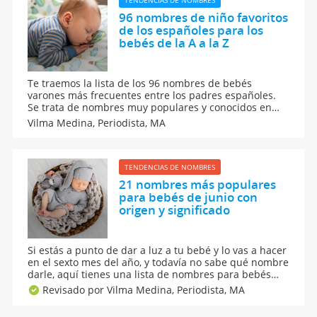
TENDENCIAS DE NOMBRES
96 nombres de niño favoritos
de los españoles para los
bebés de la A a la Z
Te traemos la lista de los 96 nombres de bebés
varones más frecuentes entre los padres españoles.
Se trata de nombres muy populares y conocidos en
España, todos seleccionados para niños varones,
Vilma Medina,
Periodista, MA
según el Instituto de Estadística en España. ¿Qué
nombres para niños son tendencia entre los padres?
TENDENCIAS DE NOMBRES
21 nombres más populares
para bebés de junio con
origen y significado
Si estás a punto de dar a luz a tu bebé y lo vas a hacer
en el sexto mes del año, y todavía no sabe qué nombre
darle, aquí tienes una lista de nombres para bebés
que nacen en junio. Descubre en nuestro guía de
Revisado por Vilma Medina,
Periodista, MA
nombres los mejores nombres para tu bebé según el
mes de su nacimiento.