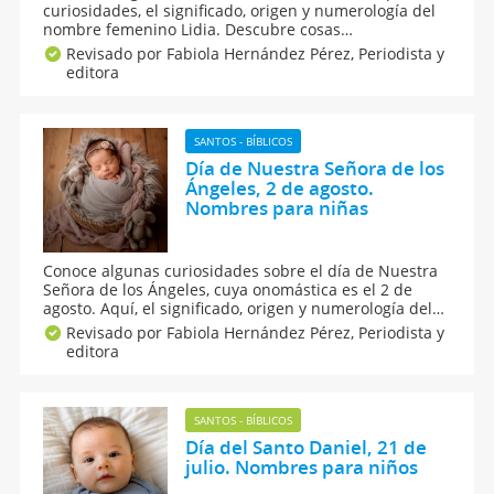
curiosidades, el significado, origen y numerología del
nombre femenino Lidia. Descubre cosas
sorprendentes sobre el nombre de Lidia para niñas,
Revisado por Fabiola Hernández Pérez,
Periodista y
así como nuestras sugerencias de nombres
editora
compuestos para este lindísimo apodo de origen
griego.
SANTOS - BÍBLICOS
Día de Nuestra Señora de los
Ángeles, 2 de agosto.
Nombres para niñas
Conoce algunas curiosidades sobre el día de Nuestra
Señora de los Ángeles, cuya onomástica es el 2 de
agosto. Aquí, el significado, origen y numerología del
nombre Ángeles para niñas. Si aún no te decides por
Revisado por Fabiola Hernández Pérez,
Periodista y
este nombre, puedes combinarlo con otros, ¡estamos
editora
seguras que lo amarás para tu nena!
SANTOS - BÍBLICOS
Día del Santo Daniel, 21 de
julio. Nombres para niños