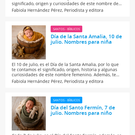
significado, origen y curiosidades de este nombre de
origen escandinavo. ¿Te gustaría conocer más sobre la
Fabiola Hernández Pérez,
Periodista y editora
leyenda de Santa Olga? Además, otros nombre
femeninos que pueden combinar con este apodo.
SANTOS - BÍBLICOS
Día de la Santa Amalia, 10 de
julio. Nombres para niña
El 10 de julio, es el Día de la Santa Amalia, por lo que
te contamos el significado, origen, historia y algunas
curiosidades de este nombre femenino. Además, te
decimos cómo es la personalidad de las pequeñas que
Fabiola Hernández Pérez,
Periodista y editora
llevan este nombre, así como unos apodos con los que
puedes combinar este de origen alemán.
SANTOS - BÍBLICOS
Día del Santo Fermín, 7 de
julio. Nombres para niño