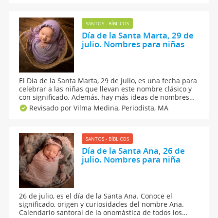
también, que dice la numerología sobre el apodo.
SANTOS - BÍBLICOS
Día de la Santa Marta, 29 de
julio. Nombres para niñas
El Día de la Santa Marta, 29 de julio, es una fecha para
celebrar a las niñas que llevan este nombre clásico y
con significado. Además, hay más ideas de nombres
para niñas que combinan con Marta y conoce todo
Revisado por Vilma Medina,
Periodista, MA
sobre su origen y personalidad, así como curiosidades,
numerología y famosas con este apodo.
SANTOS - BÍBLICOS
Día de la Santa Ana, 26 de
julio. Nombres para niña
26 de julio, es el día de la Santa Ana. Conoce el
significado, origen y curiosidades del nombre Ana.
Calendario santoral de la onomástica de todos los