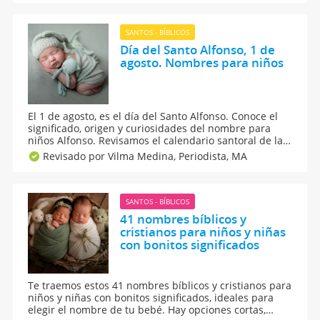
tradicionales, cortos y poco comunes.
SANTOS - BÍBLICOS
Día del Santo Alfonso, 1 de
agosto. Nombres para niños
El 1 de agosto, es el día del Santo Alfonso. Conoce el
significado, origen y curiosidades del nombre para
niños Alfonso. Revisamos el calendario santoral de la
onomástica de todos los nombres de santo y
Revisado por Vilma Medina,
Periodista, MA
conocemos más sobre los nombres para niños y el día
de su santoral.
SANTOS - BÍBLICOS
41 nombres bíblicos y
cristianos para niños y niñas
con bonitos significados
Te traemos estos 41 nombres bíblicos y cristianos para
niños y niñas con bonitos significados, ideales para
elegir el nombre de tu bebé. Hay opciones cortas,