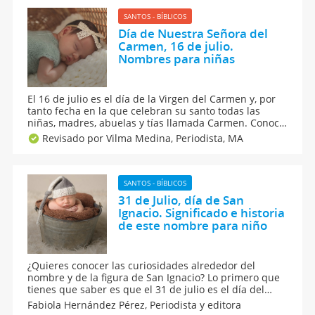
SANTOS - BÍBLICOS
Día de Nuestra Señora del
Carmen, 16 de julio.
Nombres para niñas
El 16 de julio es el día de la Virgen del Carmen y, por
tanto fecha en la que celebran su santo todas las
niñas, madres, abuelas y tías llamada Carmen. Conoce
el significado, origen y algunas curiosidades del
Revisado por Vilma Medina,
Periodista, MA
nombre Carmen. Además, encuentra frases para
felicitar a la Carmen más especial de tu vida.
SANTOS - BÍBLICOS
31 de Julio, día de San
Ignacio. Significado e historia
de este nombre para niño
¿Quieres conocer las curiosidades alrededor del
nombre y de la figura de San Ignacio? Lo primero que
tienes que saber es que el 31 de julio es el día del
Santo Ignacio. Conoce aquí el significado, origen y
Fabiola Hernández Pérez,
Periodista y editora
nombres que se pueden combinar con Ignacio y,