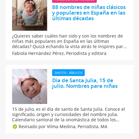
88 nombres de niñas clásicos
y populares en España en las
últimas décadas
¿Quieres saber cuáles han sido y son los nombres de
niñas más populares en España en las últimas
décadas? Quizá echando la vista atrás te inspires para
encontrar el nombre para bebés niñas que estaban
Fabiola Hernández Pérez,
Periodista y editora
buscando. Y es que elegir el nombre para tu niña no
es algo fácil. Aquí, los mejores de los 50's hasta hoy.
SANTOS - BÍBLICOS
Día de Santa Julia, 15 de
julio. Nombres para niñas
15 de julio, es el día de santo de Santa Julia. Conoce el
significado, origen y curiosidades del nombre Julia.
Calendario santoral de la onomástica de todos los
nombres de santo. ¿Qué nombres combinan con Julia
Revisado por Vilma Medina,
Periodista, MA
para formar nombres compuestos? Qué dice la
numerología sobre Julia.