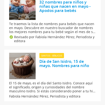
32 nombres para niños y
niñas que nacen en mayo -
Apodos para bebés
Te traemos la lista de nombres para bebés que nacen
en mayo. Descubre en nuestro buscador de nombres
los mejores nombres para tu bebé según el mes de su
nacimiento. Te contamos el significado y origen de
Revisado por Fabiola Hernández Pérez,
Periodista y
estos nombres para niños y nombres para niñas que
editora
están a punto de nacer en el mes de mayo.
SANTOS - BÍBLICOS
Día de San Isidro, 15 de
mayo. Nombres para niño
El 15 de mayo, es el día del Santo Isidro. Conoce aquí
el significado, origen y curiosidades del nombre
masculino Isidro. Si estás considerando poner a tu hijo
el nombre Isidro, te contamos algunas curiosidades
Fabiola Hernández Pérez,
Periodista y editora
sobre este nombre. Además, algunas opciones de
nombre combinados con este bello apodo.