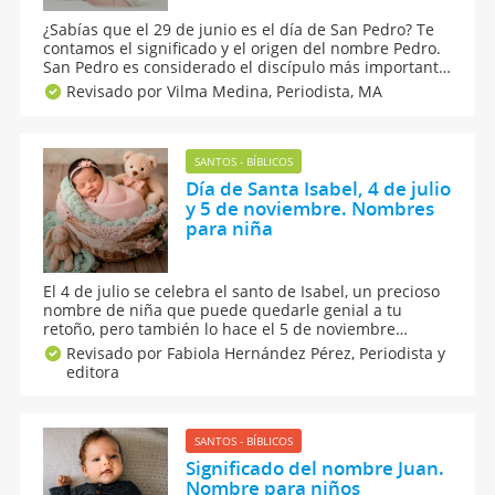
¿Sabías que el 29 de junio es el día de San Pedro? Te
contamos el significado y el origen del nombre Pedro.
San Pedro es considerado el discípulo más importante
de Jesucristo. Si deseas poner el nombre de Pedro a tu
Revisado por Vilma Medina,
Periodista, MA
bebé, conoce toda la historia de este bonito nombre
masculino.
SANTOS - BÍBLICOS
Día de Santa Isabel, 4 de julio
y 5 de noviembre. Nombres
para niña
El 4 de julio se celebra el santo de Isabel, un precioso
nombre de niña que puede quedarle genial a tu
retoño, pero también lo hace el 5 de noviembre
Conoce el significado, origen y curiosidades del
Revisado por Fabiola Hernández Pérez,
Periodista y
nombre Isabel y, también, qué dice la numerología
editora
sobre el nombre de Isabel y otro nombre que
empiezan por la letra I.
SANTOS - BÍBLICOS
Significado del nombre Juan.
Nombre para niños