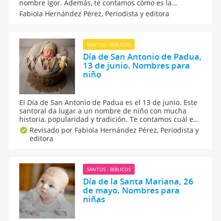
nombre Igor. Además, te contamos cómo es la
personalidad de los pequeños que llevan este original
Fabiola Hernández Pérez,
Periodista y editora
apodo y con qué otros nombres puede combinarse. Si
note convence, hay más opciones de nombres con
letra I.
SANTOS - BÍBLICOS
Día de San Antonio de Padua,
13 de junio. Nombres para
niño
El Día de San Antonio de Padua es el 13 de junio. Este
santoral da lugar a un nombre de niño con mucha
historia, popularidad y tradición. Te contamos cuál es
el significado y origen de este nombre y por qué este
Revisado por Fabiola Hernández Pérez,
Periodista y
santo es venerado. No te pierdas el santoral de San
editora
Antonio de Padua, nombre para niños.
SANTOS - BÍBLICOS
Día de la Santa Mariana, 26
de mayo. Nombres para
niñas