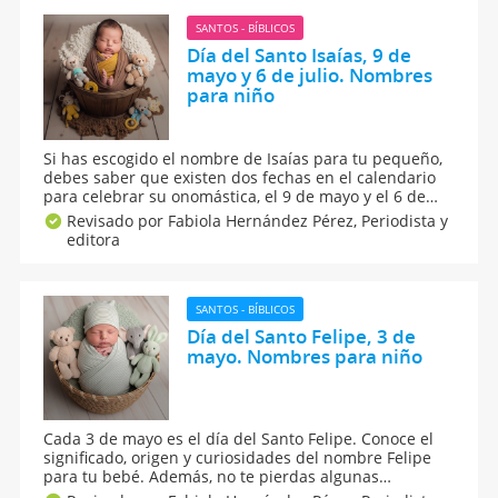
SANTOS - BÍBLICOS
Día del Santo Isaías, 9 de
mayo y 6 de julio. Nombres
para niño
Si has escogido el nombre de Isaías para tu pequeño,
debes saber que existen dos fechas en el calendario
para celebrar su onomástica, el 9 de mayo y el 6 de
julio Conoce el significado, origen y curiosidades del
Revisado por Fabiola Hernández Pérez,
Periodista y
nombre Isaías y cómo es su personalidad según la
editora
numerología.
SANTOS - BÍBLICOS
Día del Santo Felipe, 3 de
mayo. Nombres para niño
Cada 3 de mayo es el día del Santo Felipe. Conoce el
significado, origen y curiosidades del nombre Felipe
para tu bebé. Además, no te pierdas algunas
sugerencias de nombres compuestos y de otros