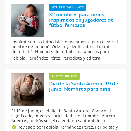
NOMBRES PARA NIÑOS
32 nombres para niños
inspirados en jugadores de
fútbol famosos
Inspírate en los futbolistas más famosos para elegir el
nombre de tu bebé. Origen y significado del nombres
de tu bebé. Nombres de futbolistas famosos para
niños. Si te gusta el fútbol, elige un nombre de
Fabiola Hernández Pérez,
Periodista y editora
futbolista para tu bebé. Además, te damos consejos de
cómo elegir el mejor nombre para tu pequeño.
SANTOS - BÍBLICOS
Día de la Santa Aurora, 19 de
junio. Nombres para niña
El 19 de junio, es el día de Santa Aurora. Conoce el
significado, origen y curiosidades del nombre Aurora.
Además, podrás ver el calendario santoral de la
onomástica de todos los nombres de santo. Te
Revisado por Fabiola Hernández Pérez,
Periodista y
contamos las curiosidades de los nombres para niñas