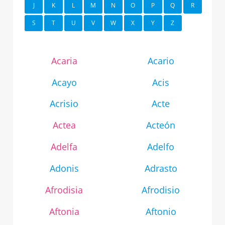
J
K
L
M
N
O
P
Q
R
S
T
U
V
W
X
Y
Z
Acaria
Acario
Acayo
Acis
Acrisio
Acte
Actea
Acteón
Adelfa
Adelfo
Adonis
Adrasto
Afrodisia
Afrodisio
Aftonia
Aftonio