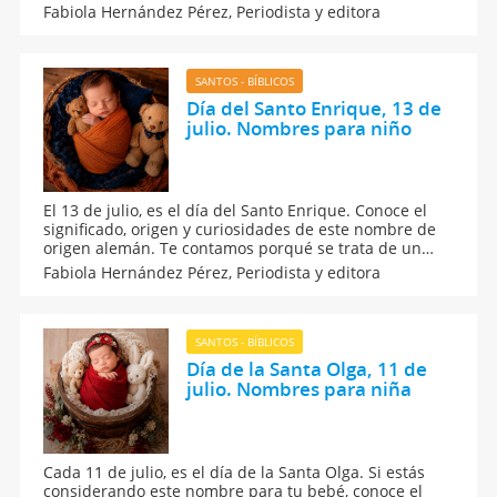
nombres de santo. Curiosidades sobre el nombre de
Fabiola Hernández Pérez,
Periodista y editora
Ana para las niñas. El santo de Ana. Cuándo es la
onomástica de Ana.
SANTOS - BÍBLICOS
Día del Santo Enrique, 13 de
julio. Nombres para niño
El 13 de julio, es el día del Santo Enrique. Conoce el
significado, origen y curiosidades de este nombre de
origen alemán. Te contamos porqué se trata de un
nombre con un significado muy poderoso, cuyo
Fabiola Hernández Pérez,
Periodista y editora
santoral se celebra en todos los lugares del mundo.
Además, ¿qué dice la numerología de su
personalidad?
SANTOS - BÍBLICOS
Día de la Santa Olga, 11 de
julio. Nombres para niña
Cada 11 de julio, es el día de la Santa Olga. Si estás
considerando este nombre para tu bebé, conoce el