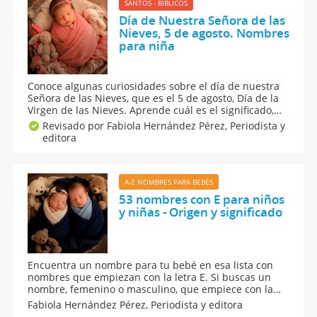
SANTOS - BÍBLICOS
Día de Nuestra Señora de las
Nieves, 5 de agosto. Nombres
para niña
Conoce algunas curiosidades sobre el día de nuestra
Señora de las Nieves, que es el 5 de agosto, Día de la
Virgen de las Nieves. Aprende cuál es el significado,
origen y curiosidades del nombre Nieves. Además, te
Revisado por Fabiola Hernández Pérez,
Periodista y
damos opciones de nombres compuestos y la
editora
numerología de ese apodo de origen latino para niña.
A-Z NOMBRES PARA BEBÉS
53 nombres con E para niños
y niñas - Origen y significado
Encuentra un nombre para tu bebé en esa lista con
nombres que empiezan con la letra E. Si buscas un
nombre, femenino o masculino, que empiece con la
letra E, consulta esta lista de nombres, con su origen y
Fabiola Hernández Pérez,
Periodista y editora
su significado. Se trata de nombres populares,