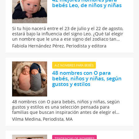
bebés Leo, de niños y niñas
Si tu hijo nacerá entre el 23 de julio y el 22 de agosto,
estará bajo la influencia del signo Leo. ¿Qué tal elegir
un nombre que le una a ese signo del zodiaco tan
marcado por un carácter fuerte? ¿Qué dice el
Fabiola Hernández Pérez,
Periodista y editora
horóscopo? Estos son los 42 mejores nombres de
niños nacidos bajo el signo del zodiaco de Leo.
A-Z NOMBRES PARA BEBÉS
48 nombres con O para
bebés, niños y niñas, según
gustos y estilos
48 nombres con O para bebés, niños y niñas, según
gustos y estilos es una selección pensada para
familias que buscan inspiración antes de elegir el
nombre perfecto. Aquí, algunas opciones modernas,
Vilma Medina,
Periodista, MA
originales, cortas, clásicas y tradicionales, todas ellas
con la letra O, tanto para niño como para niña.
TENDENCIAS DE NOMBRES