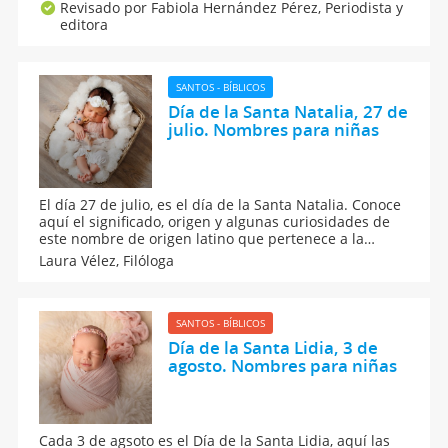
modernas, clásicas, originales y poco comunes
Revisado por Fabiola Hernández Pérez,
Periodista y
inspiradas en la Biblia. Aquí, el origen, significado e
editora
historia de cada nombre bíblico para bebés.
SANTOS - BÍBLICOS
Día de la Santa Natalia, 27 de
julio. Nombres para niñas
El día 27 de julio, es el día de la Santa Natalia. Conoce
aquí el significado, origen y algunas curiosidades de
este nombre de origen latino que pertenece a la
misma familia que Navidad o Natividad. Además, te
Laura Vélez,
Filóloga
contamos qué dice la numerología de Natalia y te
damos más ideas de nombres con letra N para niñas.
SANTOS - BÍBLICOS
Día de la Santa Lidia, 3 de
agosto. Nombres para niñas
Cada 3 de agsoto es el Día de la Santa Lidia, aquí las