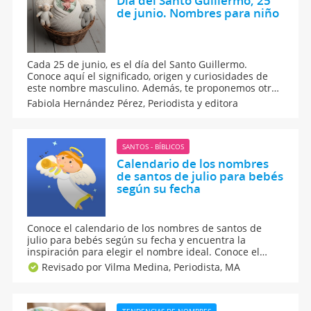
Día del Santo Guillermo, 25
de junio. Nombres para niño
Cada 25 de junio, es el día del Santo Guillermo.
Conoce aquí el significado, origen y curiosidades de
este nombre masculino. Además, te proponemos otros
nombres que puedes combinar con Guillermo o
Fabiola Hernández Pérez,
Periodista y editora
aquellos que empiezan con la letra G si aún no te
decides por este apodo de origen germánico. Te
encantarán.
SANTOS - BÍBLICOS
Calendario de los nombres
de santos de julio para bebés
según su fecha
Conoce el calendario de los nombres de santos de
julio para bebés según su fecha y encuentra la
inspiración para elegir el nombre ideal. Conoce el
significado y la historia de cada nombre que se
Revisado por Vilma Medina,
Periodista, MA
celebra en este mes en una guía perfecta para futuros
padres. ¡Dale un valor especial al nombre de tu hijo!