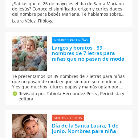
¿Sabías que el 26 de mayo, es el día de Santa Mariana
de Jesús? Conoce el significado, origen y curiosidades
del nombre para bebés Mariana. Te hablamos sobre
el calendario santoral de la onomástica de todos los
Laura Vélez,
Filóloga
nombres de santo. Aquí están los mejores nombres
para niñas.
NOMBRES PARA NIÑAS
Largos y bonitos - 39
nombres de 7 letras para
niñas que no pasan de moda
Te presentamos los 39 nombres de 7 letras para niñas
que no pasan de moda y que siempre son tendencia.
Y es que muchos futuros papás y mamás optan por
nombres largos para niñas porque se relacionan con
Revisado por Fabiola Hernández Pérez,
Periodista y
bebés con mucha personalidad y porque poseen una
editora
melódica armoniosidad. Conócelos todos.
SANTOS - BÍBLICOS
Día de la Santa Laura, 1 de
junio. Nombres para niña