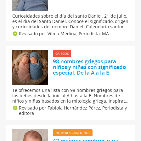
Curiosidades sobre el día del santo Daniel. 21 de julio,
es el día del Santo Daniel. Conoce el significado, origen
y curiosidades del nombre Daniel. Calendario santoral
de la onomástica de todos los nombres de santo.
Revisado por Vilma Medina,
Periodista, MA
Descubre cosas sorprendentes sobre el nombre de
Daniel para los niños y los bebés.
GRIEGOS
98 nombres griegos para
niños y niñas con significado
especial. De la A a la E
Te ofrecemos una lista con 98 nombres griegos para
los bebés desde la inicial A hasta la E. Nombres de
niños y niñas basados en la mitología griega. Inspírate
en esos nombres griegos para elegir el nombre de tu
Revisado por Fabiola Hernández Pérez,
Periodista y
bebé. Llega un momento a lo largo del embarazo que
editora
debes decidir qué nombre pondrás a tu bebé.
NOMBRES PARA NIÑOS
42 mejores nombres para