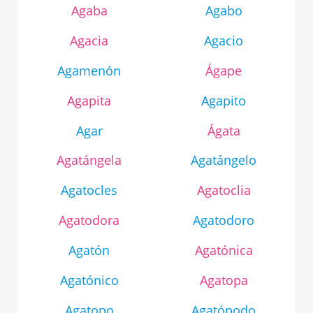
Agaba
Agabo
Agacia
Agacio
Agamenón
Ágape
Agapita
Agapito
Agar
Ágata
Agatángela
Agatángelo
Agatocles
Agatoclia
Agatodora
Agatodoro
Agatón
Agatónica
Agatónico
Agatopa
Agatopo
Agatópodo