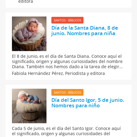
editora
como Aurora y otras opciones inspiradas en la
naturaleza.
SANTOS - BÍBLICOS
Día de la Santa Diana, 8 de
junio. Nombres para niña
El 8 de junio, es el día de Santa Diana. Conoce aquí el
significado, origen y algunas curiosidades del nombre
Diana. También nos hemos dado a la tarea de elegir
para ti algunas combinaciones de nombre con el
Fabiola Hernández Pérez,
Periodista y editora
apodo Diana y otros más con la letra D por si aún no te
decides por el nombre para tu pequeña.
SANTOS - BÍBLICOS
Día del Santo Igor, 5 de junio.
Nombres para niño
Cada 5 de junio, es el día del Santo Igor. Conoce aquí
el significado, origen y algunas curiosidades del