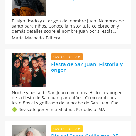
El significado y el origen del nombre Juan. Nombres de
santo para niños. Conoce la historia, la celebración y
demás detalles sobre el nombre Juan por si estás
pensando en ponerlo al bebé que esperas. Un nombre
María Machado,
Editora
corto que se dice de forma distinta en otros idiomas
para los niños.
SANTOS - BÍBLICOS
Fiesta de San Juan. Historia y
origen
Noche y fiesta de San Juan con niños. Historia y origen
de la fiesta de San Juan para niños. Cómo explicar a
los niños el significado de la noche de San Juan. Cada
23 de junio se celebra la Noche de San Juan una fiesta
Revisado por Vilma Medina,
Periodista, MA
en la que se encienden hogueras y fuegos de
artifícios.
SANTOS - BÍBLICOS