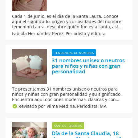
Cada 1 de junio, es el día de la Santa Laura. Conoce
aquí el significado, origen y curiosidades del nombre
femenino Laura, descubre quién fue esta santa, así
como los posibles nombres combinados que puedes
Fabiola Hernández Pérez,
Periodista y editora
elegir para este apodo de origen latino. Si esperas a
una niña, este nombre es el indicado para ella.
TENDENCIAS DE NOMBRES
31 nombres unisex o neutros
para niños y niñas con gran
personalidad
Te presentamos 31 nombres unisex o neutros para
niños y niñas con gran personalidad y su significado.
Encuentra aquí opciones modernas, clásicas y con
mucha historia para tu bebé. Explora hermosos
Revisado por Vilma Medina,
Periodista, MA
nombres de diferentes orígenes, los cuales reflejan
una gran fuerza, elegancia y autenticidad.
SANTOS - BÍBLICOS
Día de la Santa Claudia, 18