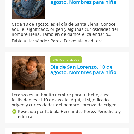
agosto. Nombres para niña
Cada 18 de agosto, es el día de Santa Elena. Conoce
aquí el significado, origen y algunas curiosidades del
nombre Elena. También de damos el calendario
santoral de la onomástica de todos los nombres de
Fabiola Hernández Pérez,
Periodista y editora
santo del mes y algunas sugerencias de nombres
compuestos con este apodo popular. ¡Los amarás!
SANTOS - BÍBLICOS
Día de San Lorenzo, 10 de
agosto. Nombres para niño
Lorenzo es un bonito nombre para tu bebé, cuya
festividad es el 10 de agosto. Aquí, el significado,
origen y curiosidades del nombre Lorenzo de origen
latino. En esta guía de nombres te contamos todo
Revisado por Fabiola Hernández Pérez,
Periodista y
sobre San Lorenzo: su historia, origen, numerología y
editora
algunos nombres compuestos que seguro amarás.