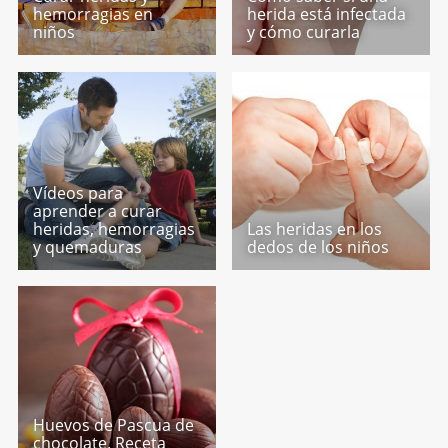
hemorragias en
herida está infectada
niños
y cómo curarla
Vídeos para
aprender a curar
heridas, hemorragias
Las heridas en los
y quemaduras
dedos de los niños
Huevos de Pascua de
chocolate. Receta