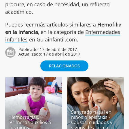
procure, en caso de necesidad, un refuerzo
académico.
Puedes leer más artículos similares a
Hemofilia
en la infancia
, en la categoría de
Enfermedades
infantiles
en Guiainfantil.com.
Publicado:
17 de abril de 2017
Actualizado:
17 de abril de 2017
RELACIONADOS
Sangrado nasal en
Hemorragias.
niños o epistaxis -
Primeros auxilios a
Causas, cuidados y
los niños
signos de alarma