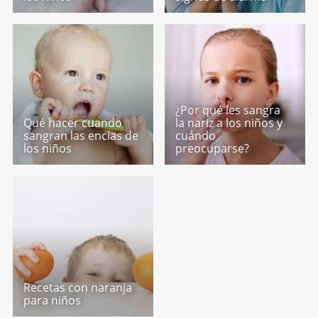
¿Por qué les sangra
Qué hacer cuando
la nariz a los niños y
sangran las encias de
cuándo
los niños
preocuparse?
Recetas con naranja
para niños