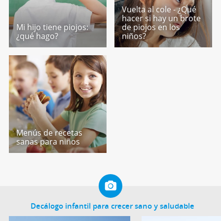
Vuelta al cole - ¿Qué
hacer si hay un brote
Mi hijo tiene piojos:
de piojos en los
¿qué hago?
niños?
Menús de recetas
sanas para niños
Decálogo infantil para crecer sano y saludable