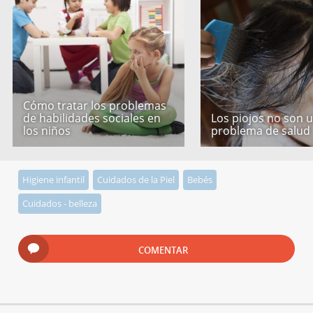
Cómo tratar los problemas
de habilidades sociales en
Los piojos no son 
los niños
problema de salud
Higiene infantil
Cuidados de la Piel
Bebés
Cuidados - belleza
COMENTAR