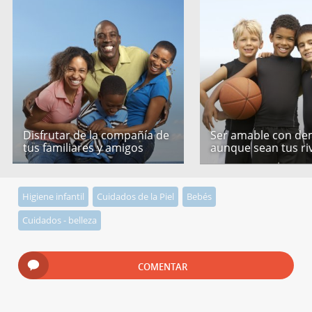
Disfrutar de la compañía de
Ser amable con de
tus familiares y amigos
aunque sean tus ri
Higiene infantil
Cuidados de la Piel
Bebés
Cuidados - belleza
COMENTAR