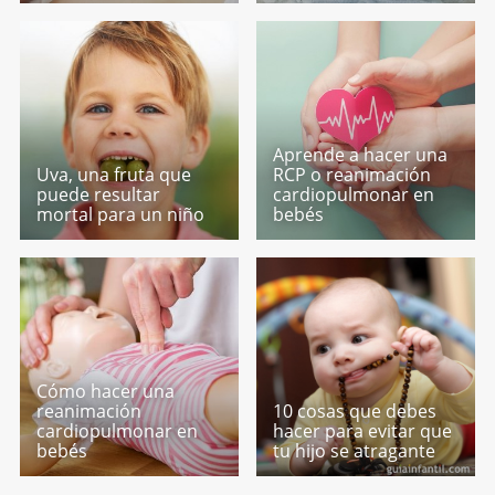
Aprende a hacer una
Uva, una fruta que
RCP o reanimación
puede resultar
cardiopulmonar en
mortal para un niño
bebés
Cómo hacer una
reanimación
10 cosas que debes
cardiopulmonar en
hacer para evitar que
bebés
tu hijo se atragante