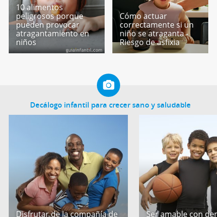
10 alimentos
peligrosos porque
Cómo actuar
pueden provocar
correctamente si un
atragantamiento en
niño se atraganta -
niños
Riesgo de asfixia
Decálogo infantil para crecer sano y saludable
Disfrutar de la compañía de
Ser amable con de