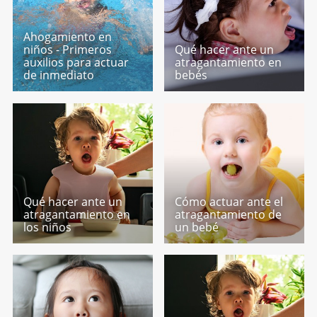
Ahogamiento en
niños - Primeros
Qué hacer ante un
auxilios para actuar
atragantamiento en
de inmediato
bebés
Qué hacer ante un
Cómo actuar ante el
atragantamiento en
atragantamiento de
los niños
un bebé