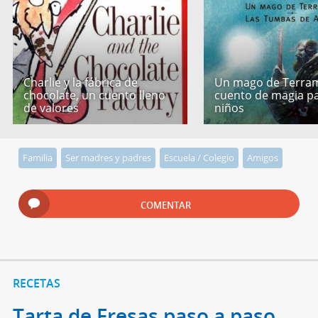
Charlie y la fábrica de
Un mago de Terram
chocolate, un cuento lleno
cuento de magia p
de valores
niños
Familia
Ser madres y padres
Escuela / Colegio
Amigos
COMENTAR
RECETAS
Tarta de Fresas paso a paso