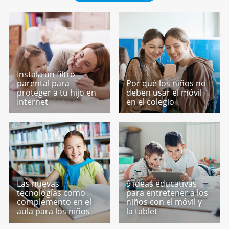
Instala un filtro
parental para
Por qué los niños no
proteger a tu hijo en
deben usar el móvil
Internet
en el colegio
Las nuevas
9 ideas educativas
tecnologías como
para entretener a los
complemento en el
niños con el móvil y
aula para los niños
la tablet