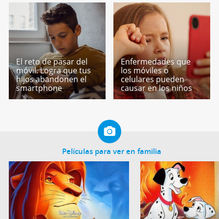
El reto de pasar del
Enfermedades que
móvil. Logra que tus
los móviles o
hijos abandonen el
celulares pueden
smartphone
causar en los niños
Películas para ver en familia