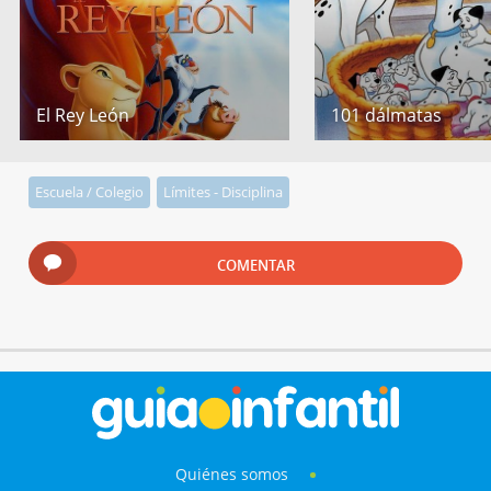
El Rey León
101 dálmatas
Escuela / Colegio
Límites - Disciplina
COMENTAR
Quiénes somos