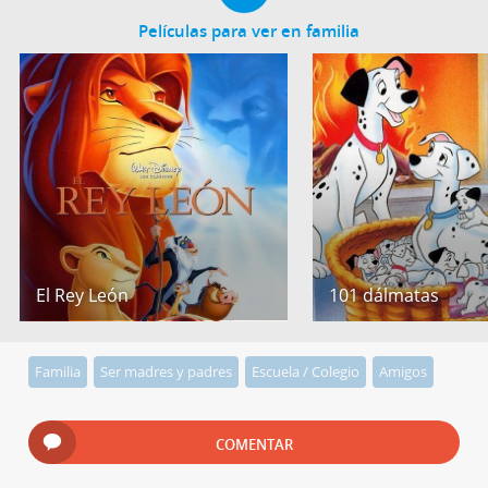
Películas para ver en familia
El Rey León
101 dálmatas
Familia
Ser madres y padres
Escuela / Colegio
Amigos
COMENTAR