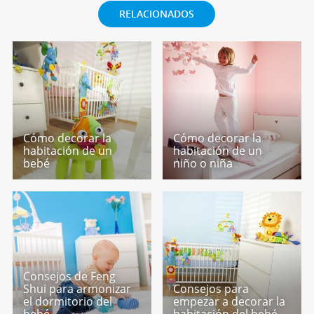
RELACIONADOS
Cómo decorar la
Cómo decorar la
habitación de un
habitación de un
bebé
niño o niña
Consejos de Feng
Shui para armonizar
Consejos para
el dormitorio del
empezar a decorar la
bebé
habitación del bebé