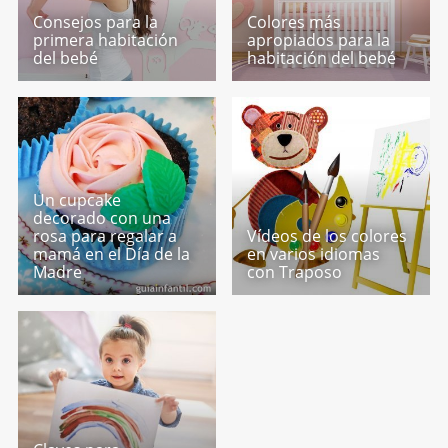
Consejos para la
Colores más
primera habitación
apropiados para la
del bebé
habitación del bebé
Un cupcake
decorado con una
rosa para regalar a
Vídeos de los colores
mamá en el Día de la
en varios idiomas
Madre
con Traposo