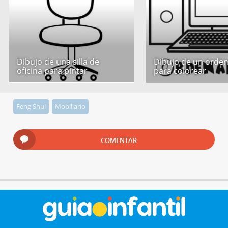
Dibujo de una silla de
Dibujo de un orde
oficina para pintar
para colorear
Feng Shui
Mobiliario
COMENTAR