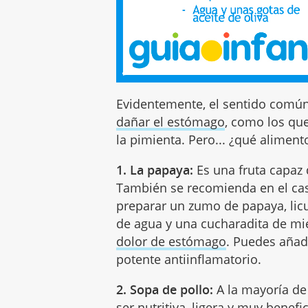
Evidentemente, el sentido comú
dañar el estómago
, como los qu
la pimienta. Pero... ¿qué aliment
1. La papaya:
Es una fruta capaz 
También se recomienda en el ca
preparar un zumo de papaya, lic
de agua y una cucharadita de mi
dolor de estómago
. Puedes añadi
potente antiinflamatorio.
2. Sopa de pollo:
A la mayoría de
ser nutritiva, ligera y muy benef