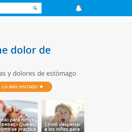
ne dolor de
as y dolores de estómago
LO MÁS VISITADO
Reiki para niños
y bebés - Qué es,
Cómo despertar
cómo se practica
a los niños para