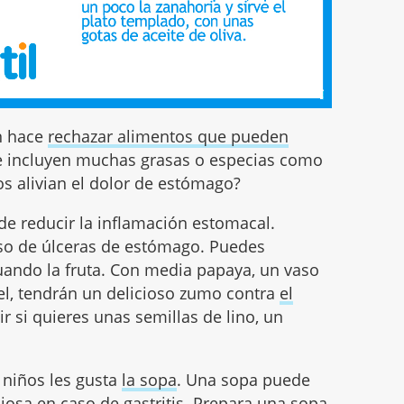
n hace
rechazar alimentos que pueden
e incluyen muchas grasas o especias como
os alivian el dolor de estómago?
de reducir la inflamación estomacal.
so de úlceras de estómago. Puedes
uando la fruta. Con media papaya, un vaso
el, tendrán un delicioso zumo contra
el
r si quieres unas semillas de lino, un
 niños les gusta
la sopa
. Una sopa puede
iciosa en caso de gastritis. Prepara una sopa