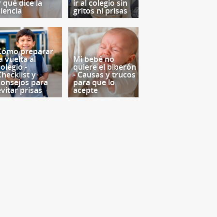
y qué dice la
ir al colegio sin
ciencia
gritos ni prisas
Cómo preparar
a vuelta al
Mi bebé no
olegio -
quiere el biberón
Checklist y
- Causas y trucos
consejos para
para que lo
evitar prisas
acepte