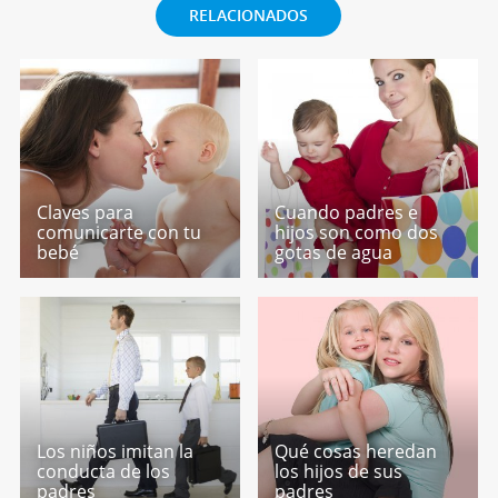
RELACIONADOS
Claves para
Cuando padres e
comunicarte con tu
hijos son como dos
bebé
gotas de agua
Los niños imitan la
Qué cosas heredan
conducta de los
los hijos de sus
padres
padres