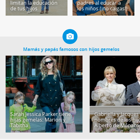
limitan la educación
padres al educar a
de tus hijos
los niños (¡no caigas!)
Mamás y papás famosos con hijos gemelos
Sarah Jessica Parker tiene
Gabriella y Jacques
hijas gemelas: Marion y
nombres de los hij
Tabitha
Alberto de Mónaco