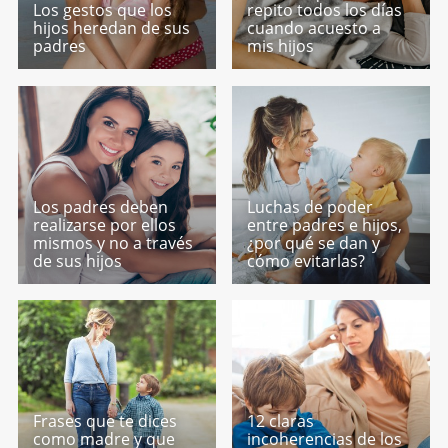
Los gestos que los
repito todos los días
hijos heredan de sus
cuando acuesto a
padres
mis hijos
Los padres deben
Luchas de poder
realizarse por ellos
entre padres e hijos,
mismos y no a través
¿por qué se dan y
de sus hijos
cómo evitarlas?
Frases que te dices
12 claras
como madre y que
incoherencias de los