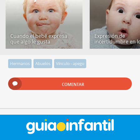
Cuando el bebé expresa
Expresión de
que algo le gusta
incertidumbre en l
Hermanos
Abuelos
Vínculo - apego
COMENTAR