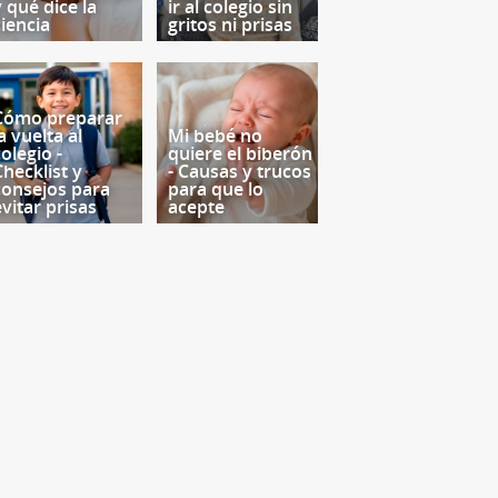
y qué dice la
ir al colegio sin
ciencia
gritos ni prisas
Cómo preparar
a vuelta al
Mi bebé no
olegio -
quiere el biberón
Checklist y
- Causas y trucos
consejos para
para que lo
evitar prisas
acepte