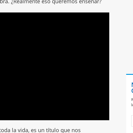
labra. ¿Realmente eso queremos enseñar?
R
l
 toda la vida, es un título que nos