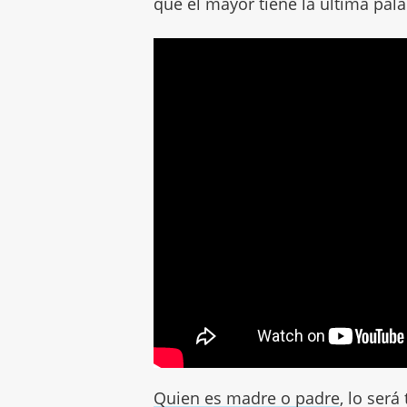
que el mayor tiene la última pa
Quien es madre o padre
, lo será