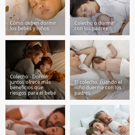
Cómo deben dormir
Colecho o dormir
los bebés y niños
con los padres
Colecho - Dormir
juntos ofrece más
El colecho, cuando el
beneficios que
niño duerme con los
riesgos para el bebé
padres