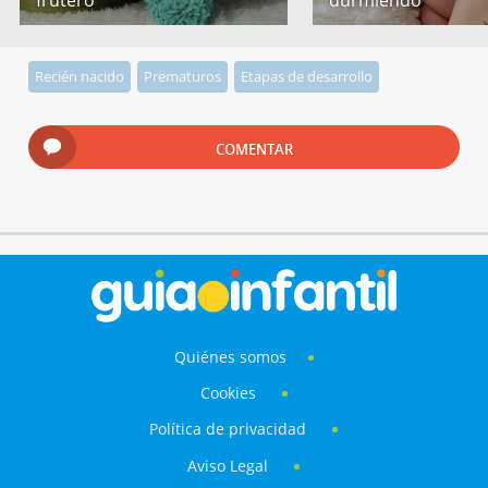
frutero
durmiendo
Recién nacido
Prematuros
Etapas de desarrollo
COMENTAR
Quiénes somos
Cookies
Política de privacidad
Aviso Legal