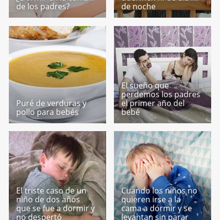
de los padres?
de noche
El sueño que
perdemos los padres
Puré de verduras y
el primer año del
pollo para bebés
bebé
El triste caso de un
Cuando los niños no
niño de dos años
quieren irse a la
que se fue a dormir y
cama a dormir y se
no despertó
levantan sin parar