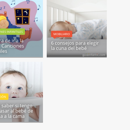
NES INFANTILES
MOBILIARIO
a de ir a la
6 consejos para elegir
 Canciones
la cuna del bebé
iles
CIÓN
saber si tengo
asar al bebé de
na a la cama