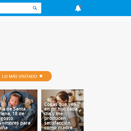
LO MÁS VISITADO
Cosas que veo
Día de Santa
en mi hijo cada
Elena, 18 de
día y me
agosto.
producen
Nombres para
satisfacción
niña
como madre