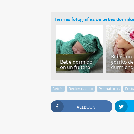
Tiernas fotografías de bebés dormil
Bebé con
Bebé dormido
gorrito de
en un frutero
durmiend
Bebés
Recién nacido
Prematuros
Emb
FACEBOOK