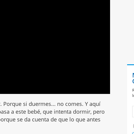
R
l
. Porque si duermes... no comes. Y aquí
pasa a este bebé, que intenta dormir, pero
orque se da cuenta de que lo que antes
C