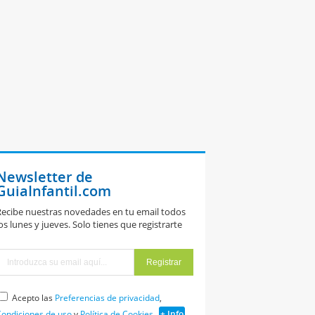
Newsletter de
GuiaInfantil.com
ecibe nuestras novedades en tu email todos
os lunes y jueves. Solo tienes que registrarte
Acepto las
Preferencias de privacidad
,
ondiciones de uso
y
Política de Cookies
+ Info