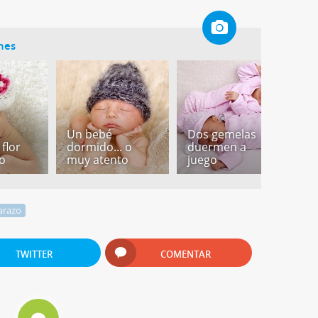
ones
Un bebé
Dos gemelas
F
 flor
dormido... o
duermen a
b
o
muy atento
juego
d
arazo
TWITTER
COMENTAR