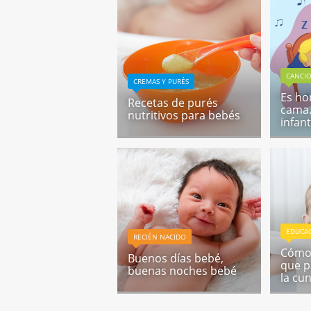
CANCIO
CREMAS Y PURÉS
Es hor
Recetas de purés
cama.
nutritivos para bebés
infant
EDUCA
RECIÉN NACIDO
Cómo 
Buenos días bebé,
que p
buenas noches bebé
la cu