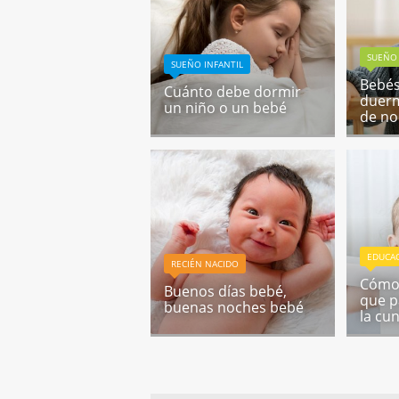
SUEÑO 
SUEÑO INFANTIL
Bebés
Cuánto debe dormir
duerm
un niño o un bebé
de n
EDUCA
RECIÉN NACIDO
Cómo 
Buenos días bebé,
que p
buenas noches bebé
la cu