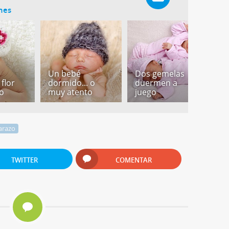
ones
Un bebé
Dos gemelas
F
 flor
dormido... o
duermen a
b
o
muy atento
juego
d
arazo
TWITTER
COMENTAR