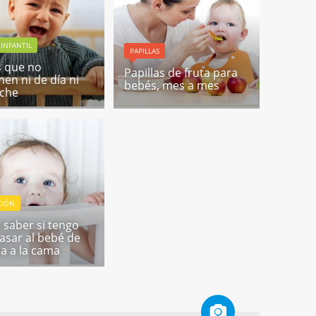
INFANTIL
PAPILLAS
 que no
Papillas de fruta para
en ni de día ni
bebés, mes a mes
oche
CIÓN
saber si tengo
asar al bebé de
na a la cama