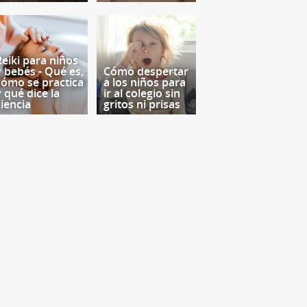
Reiki para niños
y bebés - Qué es,
Cómo despertar
cómo se practica
a los niños para
y qué dice la
ir al colegio sin
ciencia
gritos ni prisas