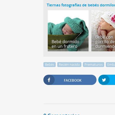
Tiernas fotografías de bebés dormil
Bebé con
Bebé dormido
gorrito de
en un frutero
durmiend
Bebés
Recién nacido
Prematuros
Emb
FACEBOOK