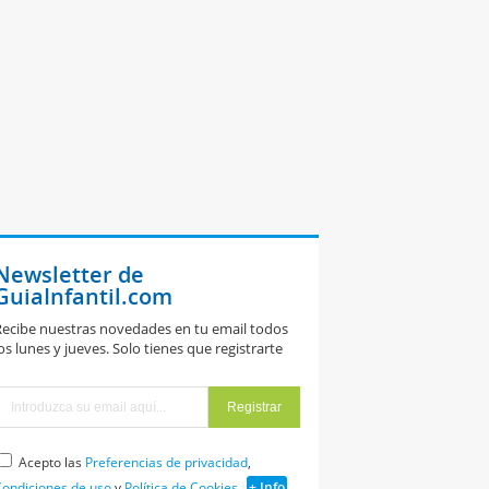
Newsletter de
GuiaInfantil.com
ecibe nuestras novedades en tu email todos
os lunes y jueves. Solo tienes que registrarte
Acepto las
Preferencias de privacidad
,
ondiciones de uso
y
Política de Cookies
+ Info