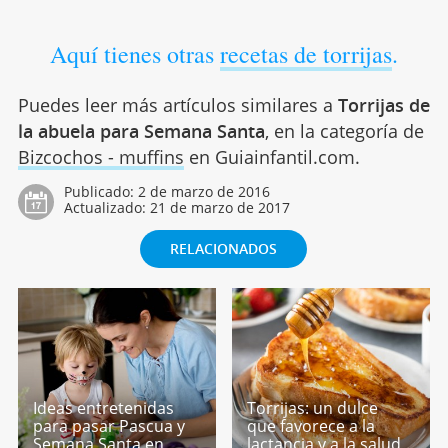
Aquí tienes otras
recetas de torrijas
.
Puedes leer más artículos similares a
Torrijas de
la abuela para Semana Santa
, en la categoría de
Bizcochos - muffins
en Guiainfantil.com.
Publicado:
2 de marzo de 2016
Actualizado:
21 de marzo de 2017
RELACIONADOS
Ideas entretenidas
Torrijas: un dulce
para pasar Pascua y
que favorece a la
Semana Santa en
lactancia y a la salud