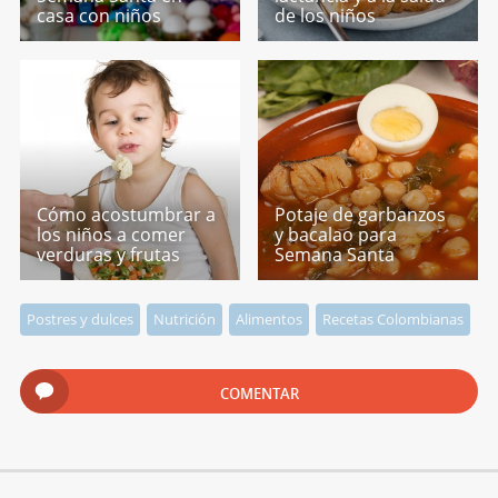
casa con niños
de los niños
Cómo acostumbrar a
Potaje de garbanzos
los niños a comer
y bacalao para
verduras y frutas
Semana Santa
Postres y dulces
Nutrición
Alimentos
Recetas Colombianas
COMENTAR