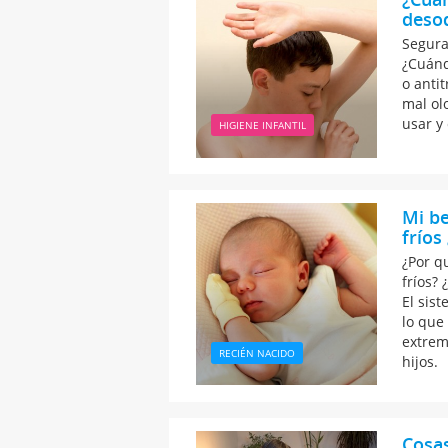
deso
Segura
¿Cuánd
o anti
mal ol
usar y
HIGIENE INFANTIL
Mi be
frío
¿Por q
fríos?
El sis
lo que
extrem
RECIÉN NACIDO
hijos.
Cosas