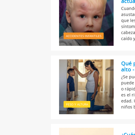
actua
Cuando
asusta
que les
síntom
cabeza
ACCIDENTES INFANTILES
caído 
Qué p
alto 
¿Se pu
puede 
o rápi
es el 
edad. 
PESO Y ALTURA
niños 
¿Cuá