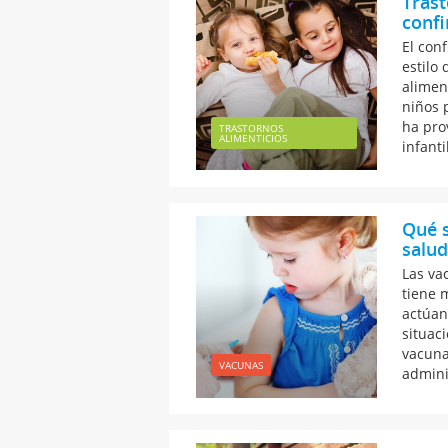
Trast
confi
El con
estilo
alimen
niños 
ha pro
TRASTORNOS
ALIMENTICIOS
infanti
Qué s
salud
Las va
tiene 
actúan
situac
vacuna
VACUNAS
admini