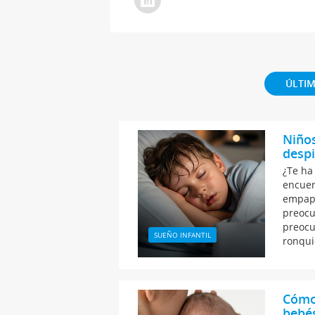
ÚLTIM
Niño
desp
¿Te ha
encuen
empapa
preocu
preocu
SUEÑO INFANTIL
ronqui
Cómo 
bebés