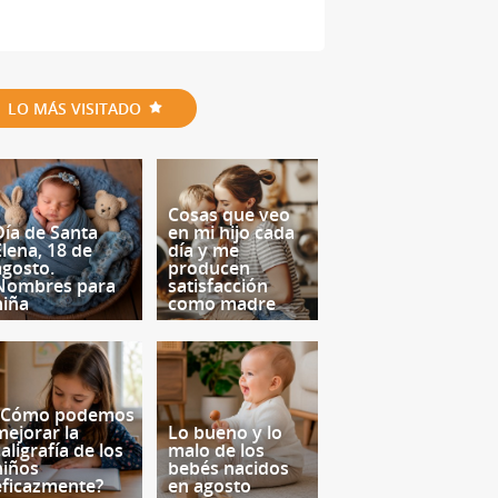
LO MÁS VISITADO
Cosas que veo
Día de Santa
en mi hijo cada
Elena, 18 de
día y me
agosto.
producen
Nombres para
satisfacción
niña
como madre
¿Cómo podemos
mejorar la
Lo bueno y lo
aligrafía de los
malo de los
niños
bebés nacidos
eficazmente?
en agosto