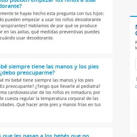
dorante?
mente te hayas hecho esta pregunta con tus hijos:
o pueden empezar a usar los niños desodorante
transpirantes? Hablamos de por qué se produce
or en las axilas, qué medidas preventivas puedes
 cuándo usar desodorante.
R
l
bé siempre tiene las manos y los pies
s ¿debo preocuparme?
ué mi bebé tiene siempre las manos y los pies
 ¿Es preocupante? ¿Tengo que llevarle al pediatra?
C
tema cardiovascular de los niños es inmaduro, por
 le cuesta regular la temperatura corporal de las
idades. Qué hacer ante pies y manos frías en tus
 que les pasan a los bebés que no