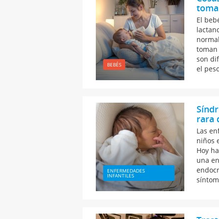
toma
El beb
lactan
normal
toman 
son di
BEBÉS
el peso
Síndr
rara 
Las en
niños 
Hoy ha
una en
endocr
ENFERMEDADES
INFANTILES
síntom