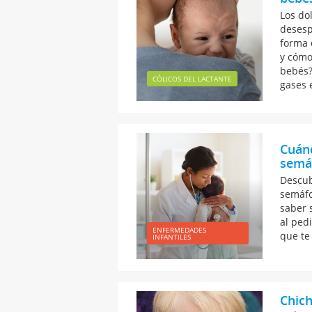
Los do
desesp
forma 
y cómo
bebés?
CÓLICOS DEL LACTANTE
gases 
Cuánd
semá
Descub
semáfo
saber s
al ped
ENFERMEDADES
que te
INFANTILES
Chich