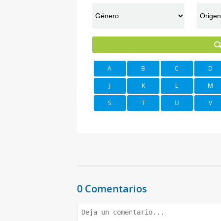
A
B
C
D
J
K
L
M
S
T
U
V
0 Comentarios