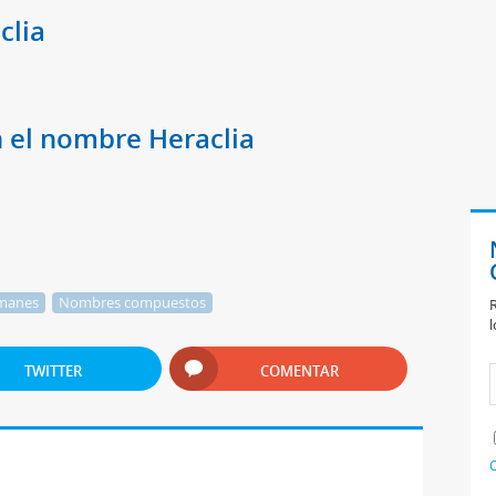
clia
 el nombre Heraclia
manes
Nombres compuestos
R
l
TWITTER
COMENTAR
C