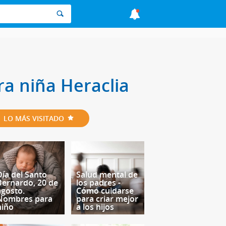
ra niña Heraclia
LO MÁS VISITADO
Día del Santo
Salud mental de
Bernardo, 20 de
los padres -
agosto.
Cómo cuidarse
Nombres para
para criar mejor
niño
a los hijos