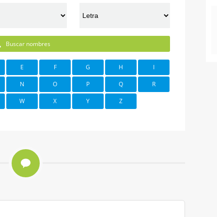
Buscar nombres
E
F
G
H
I
N
O
P
Q
R
W
X
Y
Z