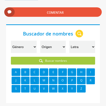
COMENTAR
Buscador de nombres
Buscar nombres
A
B
C
D
E
F
G
H
I
J
K
L
M
N
O
P
Q
R
S
T
U
V
W
X
Y
Z