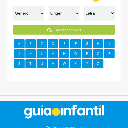
Buscar nombres
A
B
C
D
E
F
G
H
I
J
K
L
M
N
O
P
Q
R
S
T
U
V
W
X
Y
Z
Quiénes somos