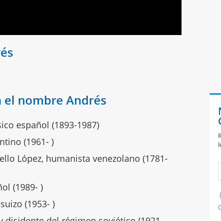
rés
n el nombre Andrés
ásico español (1893-1987)
R
tino (1961- )
l
Bello López, humanista venezolano (1781-
ol (1989- )
uizo (1953- )
C
 y disidente del régimen soviético (1921-