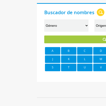
Buscador de nombres
A
B
C
D
J
K
L
M
S
T
U
V