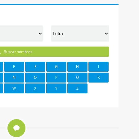
Buscar nombres
E
F
G
H
I
N
O
P
Q
R
W
X
Y
Z