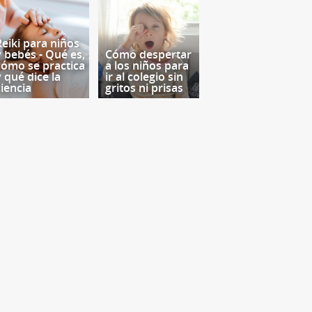
Reiki para niños
y bebés - Qué es,
Cómo despertar
cómo se practica
a los niños para
y qué dice la
ir al colegio sin
ciencia
gritos ni prisas