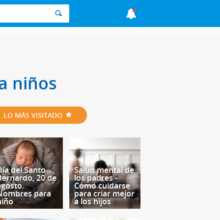
a niños
LO MÁS VISITADO
Día del Santo
Salud mental de
Bernardo, 20 de
los padres -
agosto.
Cómo cuidarse
Nombres para
para criar mejor
niño
a los hijos