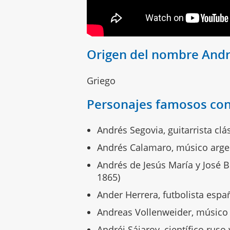
Origen del nombre And
Griego
Personajes famosos co
Andrés Segovia, guitarrista cl
Andrés Calamaro, músico argen
Andrés de Jesús María y José 
1865)
Ander Herrera, futbolista españ
Andreas Vollenweider, músico s
Andréi Sájarov, científico ruso