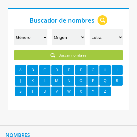
Buscador de nombres
Buscar nombres
A
B
C
D
E
F
G
H
I
J
K
L
M
N
O
P
Q
R
S
T
U
V
W
X
Y
Z
NOMBRES