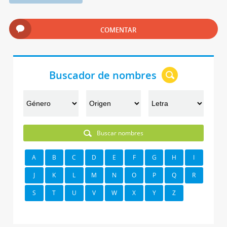
COMENTAR
Buscador de nombres
Buscar nombres
A
B
C
D
E
F
G
H
I
J
K
L
M
N
O
P
Q
R
S
T
U
V
W
X
Y
Z