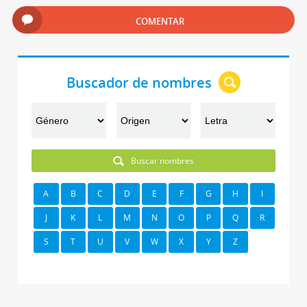
COMENTAR
Buscador de nombres
Buscar nombres
A
B
C
D
E
F
G
H
I
J
K
L
M
N
O
P
Q
R
S
T
U
V
W
X
Y
Z