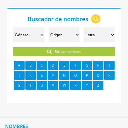
Buscador de nombres
Buscar nombres
A
B
C
D
E
F
G
H
I
J
K
L
M
N
O
P
Q
R
S
T
U
V
W
X
Y
Z
NOMBRES