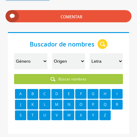
COMENTAR
Buscador de nombres
Buscar nombres
A
B
C
D
E
F
G
H
I
J
K
L
M
N
O
P
Q
R
S
T
U
V
W
X
Y
Z