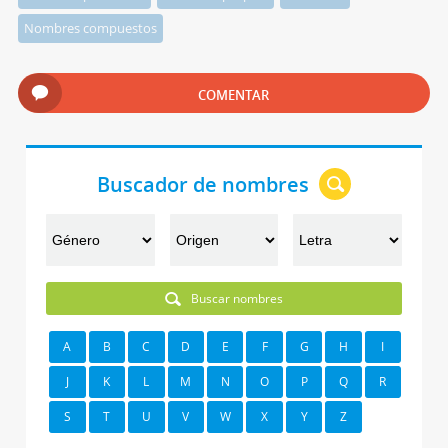
Nombres compuestos
COMENTAR
Buscador de nombres
Buscar nombres
A
B
C
D
E
F
G
H
I
J
K
L
M
N
O
P
Q
R
S
T
U
V
W
X
Y
Z