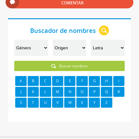
COMENTAR
Buscador de nombres
Buscar nombres
A
B
C
D
E
F
G
H
I
J
K
L
M
N
O
P
Q
R
S
T
U
V
W
X
Y
Z