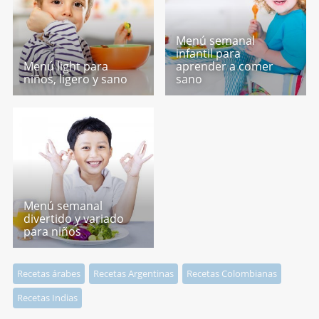
Menú semanal
infantil para
Menú light para
aprender a comer
niños, ligero y sano
sano
Menú semanal
divertido y variado
para niños
Recetas árabes
Recetas Argentinas
Recetas Colombianas
Recetas Indias