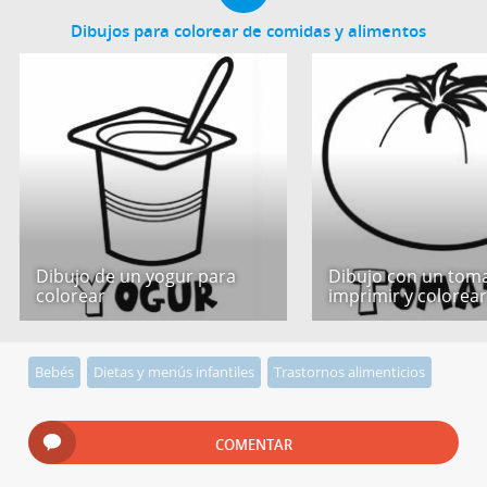
Dibujos para colorear de comidas y alimentos
Dibujo de un yogur para
Dibujo con un tom
colorear
imprimir y colorea
Bebés
Dietas y menús infantiles
Trastornos alimenticios
COMENTAR