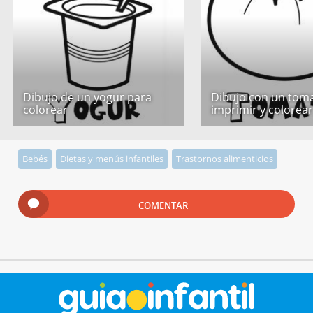
Dibujo de un yogur para
Dibujo con un tom
colorear
imprimir y colorea
Bebés
Dietas y menús infantiles
Trastornos alimenticios
COMENTAR