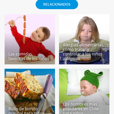
RELACIONADOS
Alergias alimentarias,
cómo tratar y
Las comidas
controlar a los niños
favoritas de los niños
alérgicos
Los nombres más
Rollo de bonito
populares en Chile
original para niños
para niños