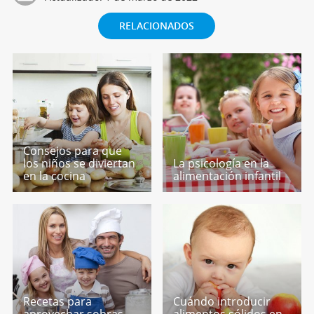
RELACIONADOS
Consejos para que
los niños se diviertan
La psicología en la
en la cocina
alimentación infantil
Recetas para
Cuándo introducir
aprovechar sobras.
alimentos sólidos en