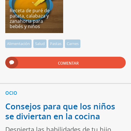
Receta de puré de
patata, calabaza y
zanahoria para
bebés y niños
Alimentación
Salud
Pastas
Carnes
COMENTAR
OCIO
Consejos para que los niños
se diviertan en la cocina
Despierta las habilidades de tu hijo