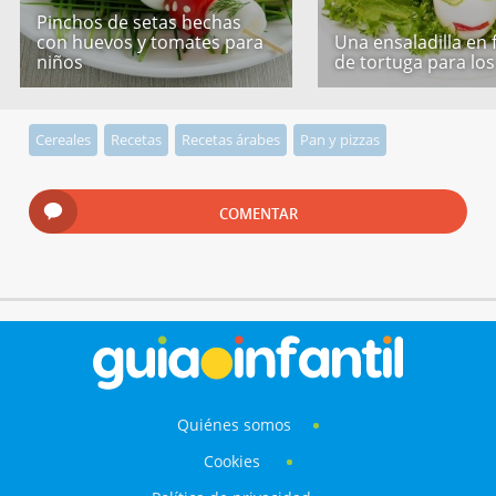
Pinchos de setas hechas
con huevos y tomates para
Una ensaladilla en
niños
de tortuga para los
Cereales
Recetas
Recetas árabes
Pan y pizzas
COMENTAR
Quiénes somos
Cookies