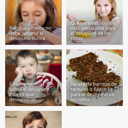
Qué cereales son los
Por qué un niño no
más adecuados para
debe saltarse el
el desayuno de los
desayuno nunca
niños
Falsas creencias
Receta de barritas de
sobre el desayuno
cereales o flapjacks
infantil que
para el desayuno de
desconocías
los niños