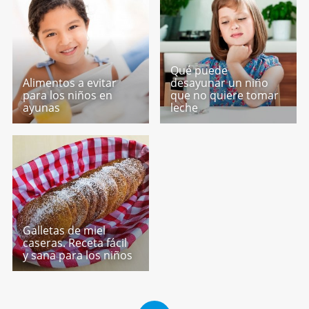
Qué puede
Alimentos a evitar
desayunar un niño
para los niños en
que no quiere tomar
ayunas
leche
Galletas de miel
caseras. Receta fácil
y sana para los niños