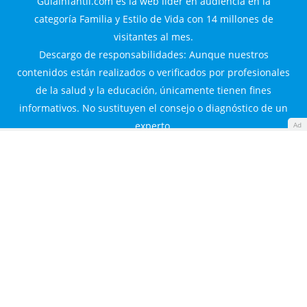
GuiaInfantil.com es la web líder en audiencia en la
categoría Familia y Estilo de Vida con 14 millones de
visitantes al mes.
Descargo de responsabilidades: Aunque nuestros
contenidos están realizados o verificados por profesionales
de la salud y la educación, únicamente tienen fines
informativos. No sustituyen el consejo o diagnóstico de un
experto.
Ad
Guía Infantil S.L. © 2000-2026. Todos los derechos
reservados.
Familyes Network
Guía Infantil
Diario Femenino
Made with
by
360audience