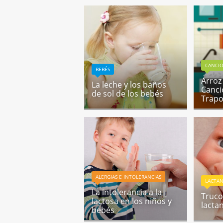
CANCIO
BEBÉS
Arroz
La leche y los baños
Canci
de sol de los bebés
Trap
ALERGIAS E INTOLERANCIAS
LACTA
La intolerancia a la
Trucos
lactosa en los niños y
lacta
bebés