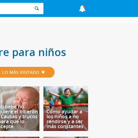
re para niños
LO MÁS VISITADO
Mi bebé no
quiere el biberón
Cómo ayudar a
- Causas y trucos
los niños a no
para que lo
rendirse y a ser
acepte
más constantes