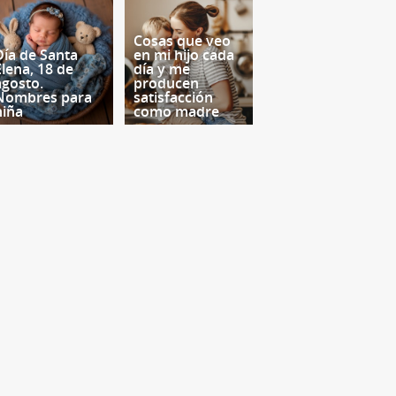
Cosas que veo
Día de Santa
en mi hijo cada
Elena, 18 de
día y me
agosto.
producen
Nombres para
satisfacción
niña
como madre