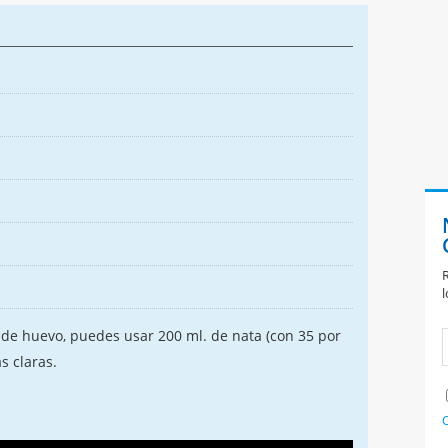
R
l
s de huevo, puedes usar 200 ml. de nata (con 35 por
s claras.
C