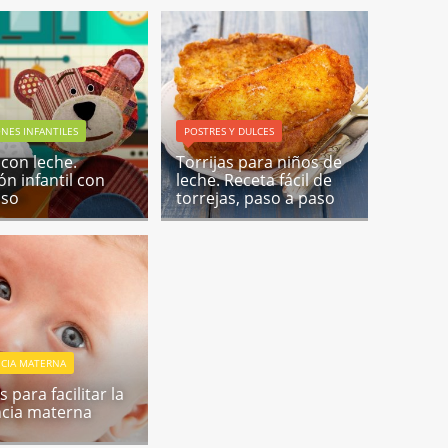
NES INFANTILES
POSTRES Y DULCES
 con leche.
Torrijas para niños de
ón infantil con
leche. Receta fácil de
oso
torrejas, paso a paso
NCIA MATERNA
 para facilitar la
ncia materna