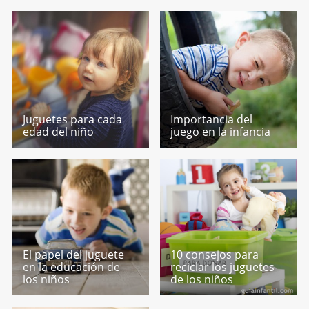
Juguetes para cada
Importancia del
edad del niño
juego en la infancia
El papel del juguete
10 consejos para
en la educación de
reciclar los juguetes
los niños
de los niños