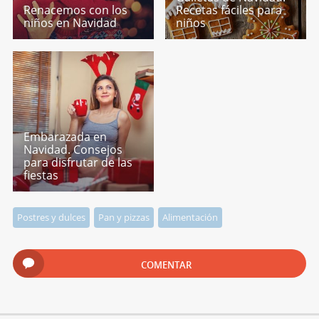
Renacemos con los
Recetas fáciles para
niños en Navidad
niños
Embarazada en
Navidad. Consejos
para disfrutar de las
fiestas
Postres y dulces
Pan y pizzas
Alimentación
COMENTAR