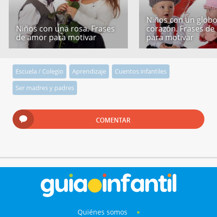
Niños con un globo
Niños con una rosa. Frases
corazón. Frases de
de amor para motivar
para motivar
Escuela / Colegio
Aprendizaje
Cuentos infantiles
Ser madres y padres
COMENTAR
Quiénes somos