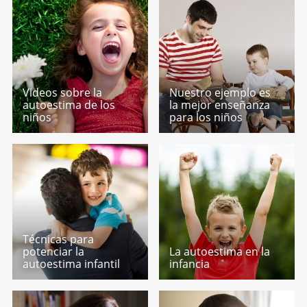
Videos sobre la
Nuestro ejemplo es
autoestima de los
la mejor enseñanza
niños
para los niños
Técnicas para
potenciar la
La autoestima en la
autoestima infantil
infancia